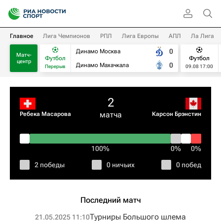
Главное
Лига Чемпионов
РПЛ
Лига Европы
АПЛ
Ла Лига
0
Динамо Москва
Матч-
Футбол
Футбол
центр
0
Динамо Махачкала
Перерыв
09.08 17:00
2
матча
Ребека Масарова
Карсон Брэнстин
100%
0%
0%
2 победы
0 ничьих
0 побед
Последний матч
Турниры Большого шлема
21.05.2025 11:10