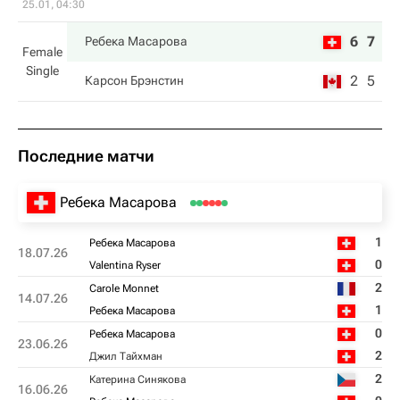
25.01, 04:30
6
7
Ребека Масарова
Female
Single
2
5
Карсон Брэнстин
Последние матчи
Ребека Масарова
1
Ребека Масарова
18.07.26
0
Valentina Ryser
2
Carole Monnet
14.07.26
1
Ребека Масарова
0
Ребека Масарова
23.06.26
2
Джил Тайхман
2
Катерина Синякова
16.06.26