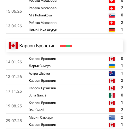
0
Ребека Масарова
2
Ребека Масарова
15.06.26
0
Mia Pohankova
2
Ребека Масарова
13.06.26
1
Нома Ноха Акугуе
Карсон Брэнстин
0
Карсон Брэнстин
14.01.26
1
Дарья Снигур
1
Астра Шарма
13.01.26
2
Карсон Брэнстин
2
Карсон Брэнстин
17.11.25
0
Julia Garcia
1
Карсон Брэнстин
19.08.25
2
Ван Сиюй
2
Мария Саккари
29.07.25
1
Карсон Брэнстин