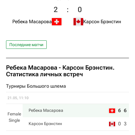
2
:
0
Ребека Масарова
Карсон Брэнстин
Последние матчи
Ребека Масарова
-
Карсон Брэнстин
.
Статистика личных встреч
Турниры Большого шлема
21.05, 11:10
6
6
Ребека Масарова
Female
Single
0
3
Карсон Брэнстин