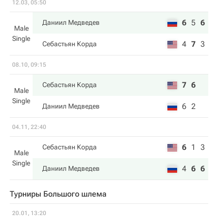
12.03, 05:50
6
5
6
Даниил Медведев
Male
Single
4
7
3
Себастьян Корда
08.10, 09:15
7
6
Себастьян Корда
Male
Single
6
2
Даниил Медведев
04.11, 22:40
6
1
3
Себастьян Корда
Male
Single
4
6
6
Даниил Медведев
Турниры Большого шлема
20.01, 13:20