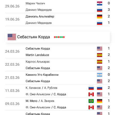
0
Марин Чилич
29.06.26
3
Даниил Медведев
2
Даниэль Альтмайер
19.06.26
1
Даниил Медведев
Себастьян Корда
1
Себастьян Корда
24.03.26
2
Martin Landaluce
1
Карлос Алькарас
22.03.26
2
Себастьян Корда
0
Камило Уго Карабелли
21.03.26
2
Себастьян Корда
2
К. Хачанов
А. Рублев
11.03.26
1
Ф. Оже-Альяссим
С. Корда
1
М. Мело
А. Зверев
09.03.26
2
Ф. Оже-Альяссим
С. Корда
1
Себастьян Корда