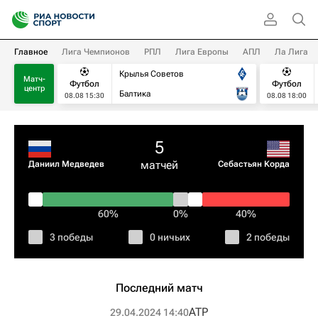
Главное
Лига Чемпионов
РПЛ
Лига Европы
АПЛ
Ла Лига
Крылья Советов
Матч-
Футбол
Футбол
центр
Балтика
08.08 15:30
08.08 18:00
5
матчей
Даниил Медведев
Себастьян Корда
60%
0%
40%
3 победы
0 ничьих
2 победы
Последний матч
ATP
29.04.2024 14:40