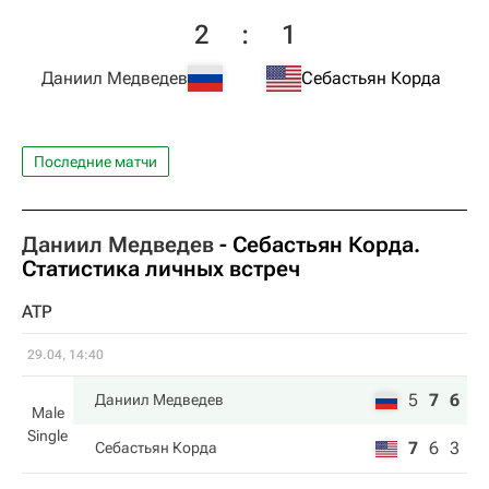
2
:
1
Даниил Медведев
Себастьян Корда
Последние матчи
Даниил Медведев
-
Себастьян Корда
.
Статистика личных встреч
ATP
29.04, 14:40
5
7
6
Даниил Медведев
Male
Single
7
6
3
Себастьян Корда