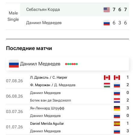
7
6
7
Себастьян Корда
Male
Single
6
3
6
Даниил Медведев
Последние матчи
Даниил Медведев
1
Л. Драксль
C. Harper
07.08.26
2
Ф. Марожан
Д. Медведев
0
Даниил Медведев
06.08.26
2
Ботик ван де Зандсхюлп
3
Ян-Леннард Штруфф
03.07.26
0
Даниил Медведев
1
Daniel Merida Aguilar
01.07.26
3
Даниил Медведев