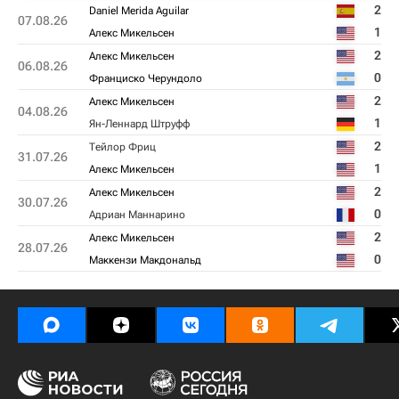
2
Daniel Merida Aguilar
07.08.26
1
Алекс Микельсен
2
Алекс Микельсен
06.08.26
0
Франциско Черундоло
2
Алекс Микельсен
04.08.26
1
Ян-Леннард Штруфф
2
Тейлор Фриц
31.07.26
1
Алекс Микельсен
2
Алекс Микельсен
30.07.26
0
Адриан Маннарино
2
Алекс Микельсен
28.07.26
0
Маккензи Макдональд