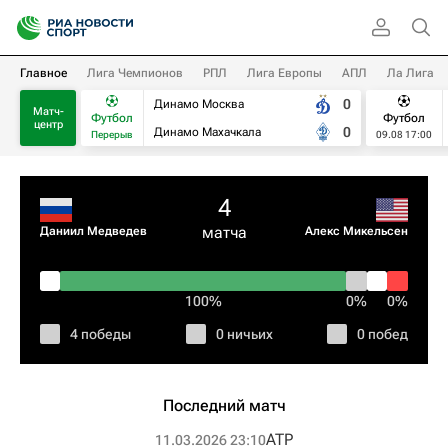
Главное
Лига Чемпионов
РПЛ
Лига Европы
АПЛ
Ла Лига
0
Динамо Москва
Матч-
Футбол
Футбол
центр
0
Динамо Махачкала
Перерыв
09.08 17:00
4
матча
Даниил Медведев
Алекс Микельсен
100%
0%
0%
4 победы
0 ничьих
0 побед
Последний матч
ATP
11.03.2026 23:10