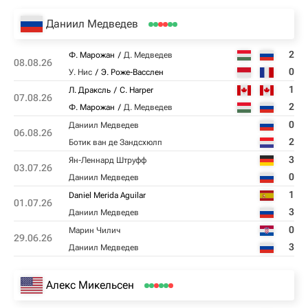
Даниил Медведев
2
Ф. Марожан
Д. Медведев
08.08.26
0
У. Нис
Э. Роже-Васслен
1
Л. Драксль
C. Harper
07.08.26
2
Ф. Марожан
Д. Медведев
0
Даниил Медведев
06.08.26
2
Ботик ван де Зандсхюлп
3
Ян-Леннард Штруфф
03.07.26
0
Даниил Медведев
1
Daniel Merida Aguilar
01.07.26
3
Даниил Медведев
0
Марин Чилич
29.06.26
3
Даниил Медведев
Алекс Микельсен