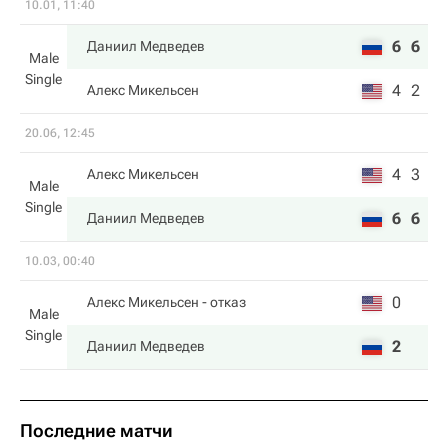
10.01, 11:40
6
6
Даниил Медведев
Male
Single
4
2
Алекс Микельсен
20.06, 12:45
4
3
Алекс Микельсен
Male
Single
6
6
Даниил Медведев
10.03, 00:40
0
Алекс Микельсен
- отказ
Male
Single
2
Даниил Медведев
Последние матчи