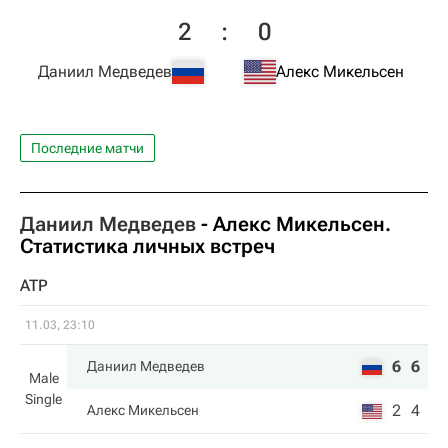
2
:
0
Даниил Медведев
Алекс Микельсен
Последние матчи
Даниил Медведев
-
Алекс Микельсен
.
Статистика личных встреч
ATP
11.03, 23:10
6
6
Даниил Медведев
Male
Single
2
4
Алекс Микельсен