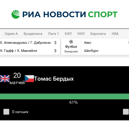
Серия А
Бундеслига
Лига 1
КХЛ
НХЛ
Евролига
НБА
3
Е. Александрова
Г. Дабровски
Аякс
Футбол
3
К. Гауфф
К. Макнейли
Шелбурн
Завершен
20
й
Томас Бердых
матчей
61%
0 ничьих