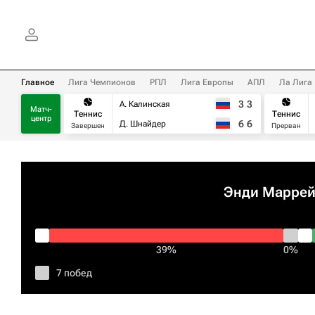
Главное
Лига Чемпионов
РПЛ
Лига Европы
АПЛ
Ла Лига
3
3
А. Калинская
Матч-
Теннис
Теннис
центр
6
6
Д. Шнайдер
Завершен
Прерван
Энди Марре
39%
0%
7 побед