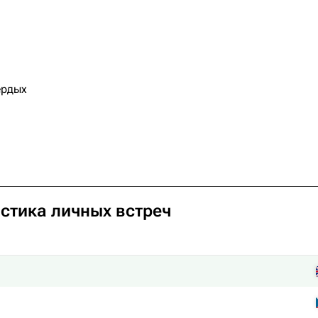
ердых
истика личных встреч