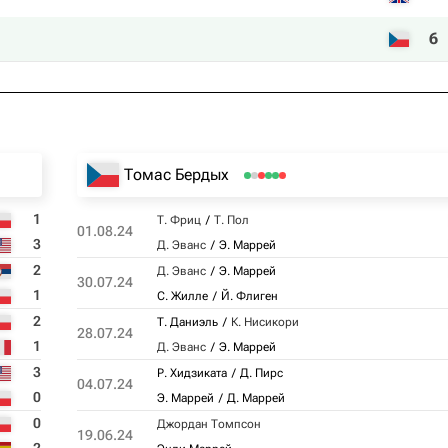
6
Томас Бердых
1
Т. Фриц
Т. Пол
01.08.24
3
Д. Эванс
Э. Маррей
2
Д. Эванс
Э. Маррей
30.07.24
1
С. Жилле
Й. Флиген
2
Т. Даниэль
К. Нисикори
28.07.24
1
Д. Эванс
Э. Маррей
3
Р. Хидзиката
Д. Пирс
04.07.24
0
Э. Маррей
Д. Маррей
0
Джордан Томпсон
19.06.24