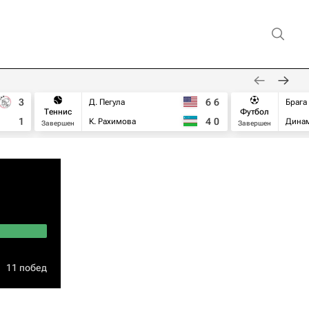
3
6
6
Д. Пегула
Брага
Теннис
Футбол
1
4
0
К. Рахимова
Дина
Завершен
Завершен
11 побед