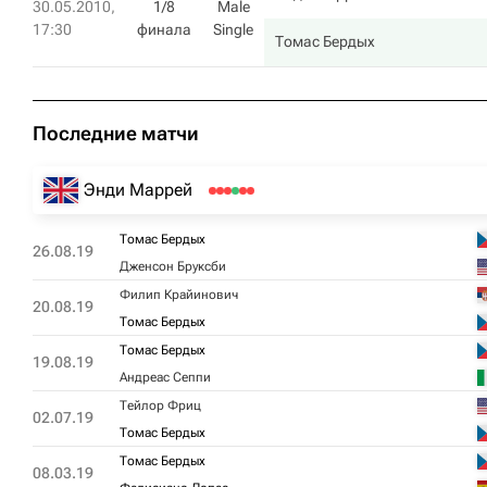
30.05.2010,
1/8
Male
17:30
финала
Single
Томас Бердых
Последние матчи
Энди Маррей
Томас Бердых
26.08.19
Дженсон Бруксби
Филип Крайинович
20.08.19
Томас Бердых
Томас Бердых
19.08.19
Андреас Сеппи
Тейлор Фриц
02.07.19
Томас Бердых
Томас Бердых
08.03.19