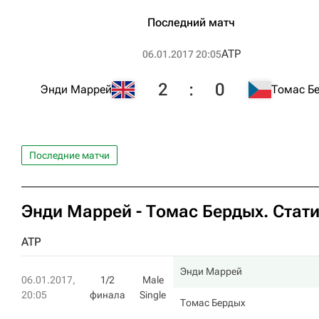
Последний матч
ATP
06.01.2017 20:05
2
:
0
Энди Маррей
Томас Б
Последние матчи
Энди Маррей
-
Томас Бердых
. Стат
ATP
Энди Маррей
06.01.2017,
1/2
Male
20:05
финала
Single
Томас Бердых