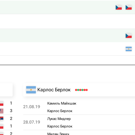
Карлос Берлок
1
Камиль Майхшак
21.08.19
3
Карлос Берлок
2
Лукас Мидлер
28.07.19
1
Карлос Берлок
2
Милян Зекич