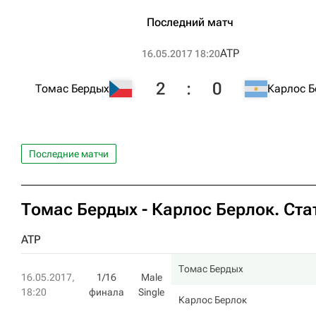
Последний матч
ATP
16.05.2017 18:20
2
:
0
Томас Бердых
Карлос Б
Последние матчи
Томас Бердых
-
Карлос Берлок
. Ст
ATP
Томас Бердых
16.05.2017,
1/16
Male
18:20
финала
Single
Карлос Берлок