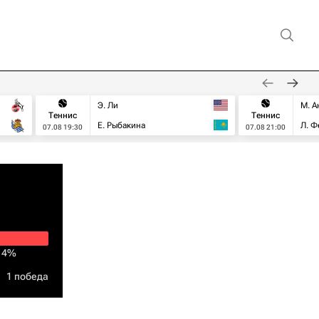
Э. Ли
М. А
Теннис
Теннис
Е. Рыбакина
Л. Ф
07.08 19:30
07.08 21:00
14%
1 победа