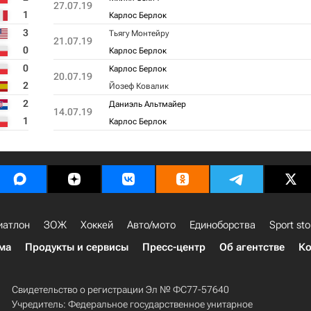
27.07.19
1
Карлос Берлок
3
Тьягу Монтейру
21.07.19
0
Карлос Берлок
0
Карлос Берлок
20.07.19
2
Йозеф Ковалик
2
Даниэль Альтмайер
14.07.19
1
Карлос Берлок
иатлон
ЗОЖ
Хоккей
Авто/мото
Единоборства
Sport sto
ма
Продукты и сервисы
Пресс-центр
Об агентстве
Ко
Свидетельство о регистрации Эл № ФС77-57640
Учредитель: Федеральное государственное унитарное