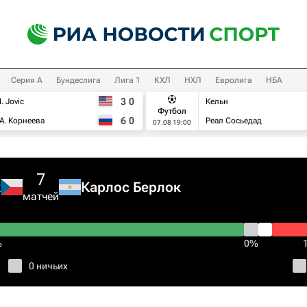
Серия А
Бундеслига
Лига 1
КХЛ
НХЛ
Евролига
НБА
3
0
I. Jovic
Кельн
Футбол
6
0
А. Корнеева
Реал Сосьедад
07.08 19:00
7
х
Карлос Берлок
матчей
%
0%
0 ничьих