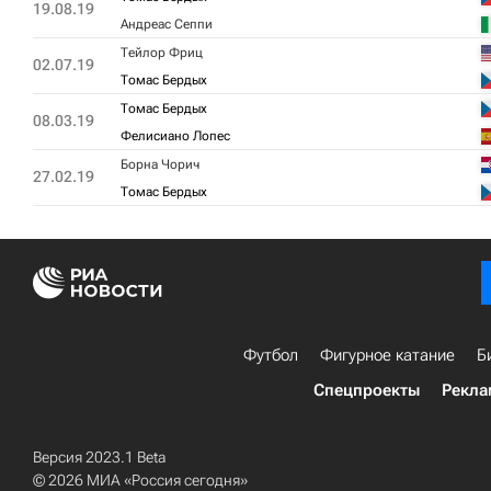
19.08.19
Андреас Сеппи
Тейлор Фриц
02.07.19
Томас Бердых
Томас Бердых
08.03.19
Фелисиано Лопес
Борна Чорич
27.02.19
Томас Бердых
Футбол
Фигурное катание
Б
Спецпроекты
Рекла
Версия 2023.1 Beta
© 2026 МИА «Россия сегодня»