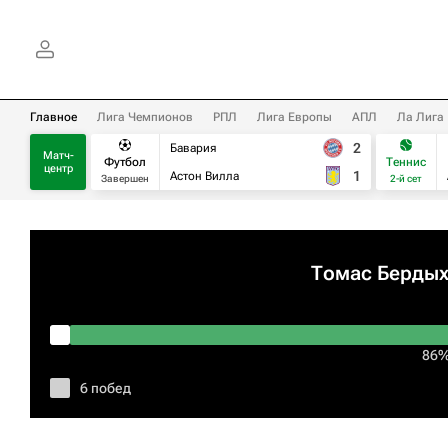
Главное
Лига Чемпионов
РПЛ
Лига Европы
АПЛ
Ла Лига
2
Бавария
Матч-
Футбол
Теннис
центр
1
Астон Вилла
Завершен
2-й сет
Томас Берды
86
6 побед