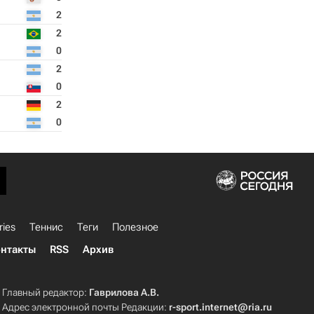
2
2
0
2
0
2
0
ries
Теннис
Теги
Полезное
нтакты
RSS
Архив
Главный редактор:
Гаврилова А.В.
Адрес электронной почты Редакции:
r-sport.internet@ria.ru