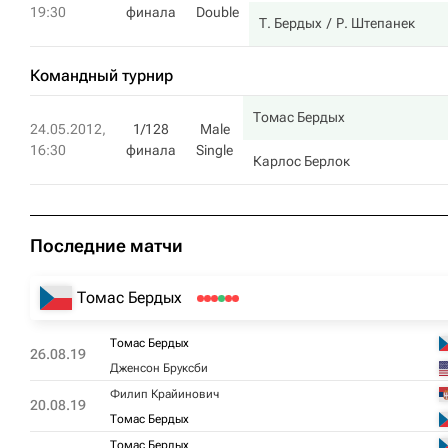
19:30
финала
Double
Т. Бердых
Р. Штепанек
Командный турнир
Томас Бердых
24.05.2012,
1/128
Male
16:30
финала
Single
Карлос Берлок
Последние матчи
Томас Бердых
Томас Бердых
26.08.19
Дженсон Бруксби
Филип Крайинович
20.08.19
Томас Бердых
Томас Бердых