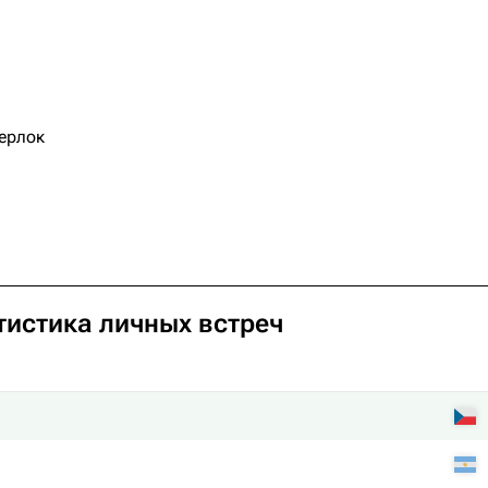
ерлок
атистика личных встреч