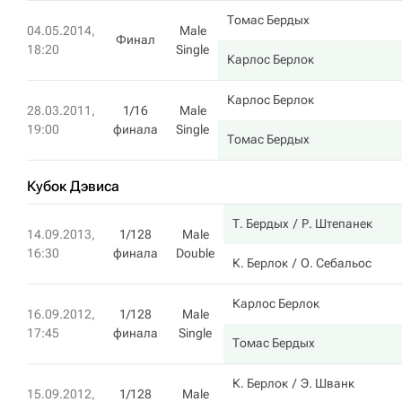
Томас Бердых
04.05.2014,
Male
Финал
18:20
Single
Карлос Берлок
Карлос Берлок
28.03.2011,
1/16
Male
19:00
финала
Single
Томас Бердых
Кубок Дэвиса
Т. Бердых
Р. Штепанек
14.09.2013,
1/128
Male
16:30
финала
Double
К. Берлок
О. Себальос
Карлос Берлок
16.09.2012,
1/128
Male
17:45
финала
Single
Томас Бердых
К. Берлок
Э. Шванк
15.09.2012,
1/128
Male