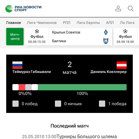
Главное
Лига Чемпионов
РПЛ
Лига Европы
АПЛ
Ла Лига
Крылья Советов
Матч-
Футбол
Футбол
центр
Балтика
08.08 15:30
08.08 18:00
2
матча
Теймураз Габашвили
Даниэль Коеллерер
0%
0%
100%
0 побед
0 ничьих
1 победа
Последний матч
Турниры Большого шлема
25.05.2010 13:00