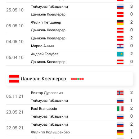
3
Теймураз Габашвили
25.05.10
0
Даниэль Коеллерер
2
Филип Петцшнер
05.05.10
0
Даниэль Коеллерер
2
Даниэль Коеллерер
04.05.10
0
Марио Анчич
2
Андрей Голубев
06.04.10
0
Даниэль Коеллерер
Даниэль Коеллерер
2
Виктор Дурасович
06.11.21
1
Теймураз Габашвили
2
Raul Brancaccio
23.05.21
0
Теймураз Габашвили
2
Теймураз Габашвили
22.05.21
1
Филипп Кольшрайбер