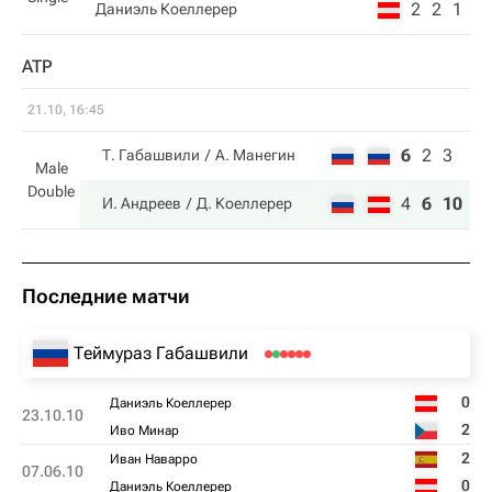
2
2
1
Даниэль Коеллерер
ATP
21.10, 16:45
6
2
3
Т. Габашвили
А. Манегин
Male
Double
4
6
10
И. Андреев
Д. Коеллерер
Последние матчи
Теймураз Габашвили
0
Даниэль Коеллерер
23.10.10
2
Иво Минар
2
Иван Наварро
07.06.10
0
Даниэль Коеллерер