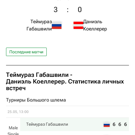
3
:
0
Теймураз
Даниэль
Габашвили
Коеллерер
Последние матчи
Теймураз Габашвили
-
Даниэль Коеллерер
. Статистика личных
встреч
Турниры Большого шлема
25.05, 13:00
6
6
6
Теймураз Габашвили
Male
Single