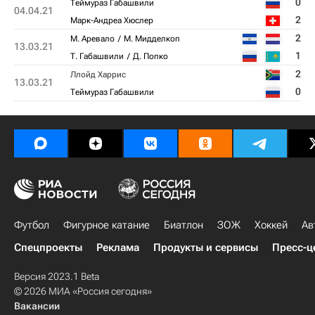
0
Теймураз Габашвили
04.04.21
2
Марк-Андреа Хюслер
2
М. Аревало
М. Мидделкоп
13.03.21
1
Т. Габашвили
Д. Попко
2
Ллойд Харрис
13.03.21
0
Теймураз Габашвили
Футбол
Фигурное катание
Биатлон
ЗОЖ
Хоккей
Ав
Спецпроекты
Реклама
Продукты и сервисы
Пресс-ц
Версия 2023.1 Beta
© 2026 МИА «Россия сегодня»
Вакансии