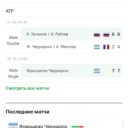
ATP
27.09, 09:45
6
6
К. Хачанов
А. Рублев
Male
Double
2
4
Ф. Черундоло
А. Мюллер
29.10, 14:50
Male
7
7
Франциско Черундоло
Single
Смотреть все матчи
Последние матчи
Франциско Черундоло