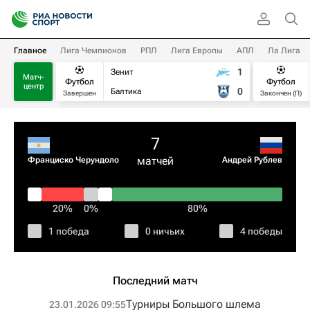
Главное
Лига Чемпионов
РПЛ
Лига Европы
АПЛ
Ла Лига
1
Зенит
Матч-
Футбол
Футбол
центр
0
Балтика
Завершен
Закончен (П)
7
матчей
Франциско Черундоло
Андрей Рублев
20%
0%
80%
1 победа
0 ничьих
4 победы
Последний матч
Турниры Большого шлема
23.01.2026 09:55