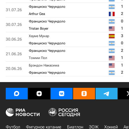
1
Франциско Черундоло
31.07.26
2
Arthur Gea
0
Франциско Черундоло
30.07.26
1
Tristan Boyer
3
Хауме Мунар
30.06.26
0
Франциско Черундоло
2
Франциско Черундоло
21.06.26
1
Томми Пол
1
Брэндон Накаcима
20.06.26
2
Франциско Черундоло
Футбол
Фигурное катание
Биатлон
ЗОЖ
Хоккей
Ав