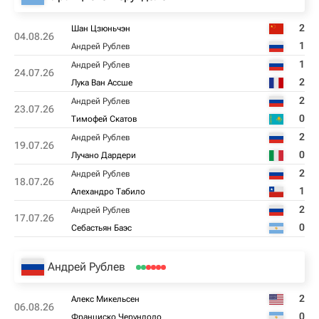
2
Шан Цзюньчэн
04.08.26
1
Андрей Рублев
1
Андрей Рублев
24.07.26
2
Лука Ван Ассше
2
Андрей Рублев
23.07.26
0
Тимофей Скатов
2
Андрей Рублев
19.07.26
0
Лучано Дардери
2
Андрей Рублев
18.07.26
1
Алехандро Табило
2
Андрей Рублев
17.07.26
0
Себастьян Баэс
Андрей Рублев
2
Алекс Микельсен
06.08.26
0
Франциско Черундоло