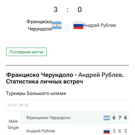
3
:
0
Франциско
Андрей Рублев
Черундоло
Последние матчи
Франциско Черундоло
-
Андрей Рублев
.
Статистика личных встреч
Турниры Большого шлема
23.01, 09:55
6
7
6
Франциско Черундоло
Male
Single
3
6
3
Андрей Рублев