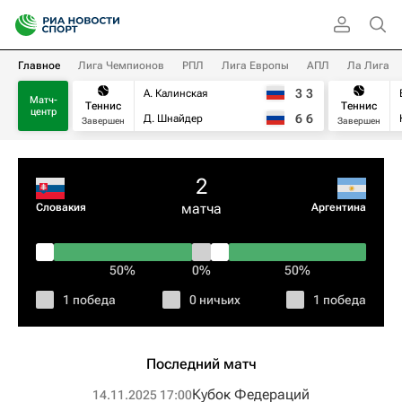
Главное
Лига Чемпионов
РПЛ
Лига Европы
АПЛ
Ла Лига
3
3
А. Калинская
Матч-
Теннис
Теннис
центр
6
6
Д. Шнайдер
Завершен
Завершен
2
матча
Словакия
Аргентина
50%
0%
50%
1 победа
0 ничьих
1 победа
Последний матч
Кубок Федераций
14.11.2025 17:00