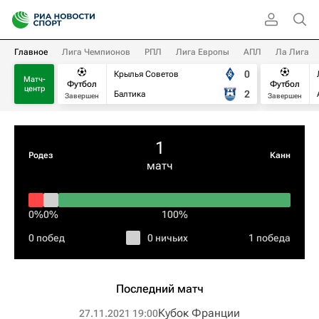
Главное
Лига Чемпионов
РПЛ
Лига Европы
АПЛ
Ла Лига
0
Крылья Советов
Матч-
Футбол
Футбол
центр
2
Балтика
Завершен
Завершен
1
Родез
Канн
матч
0%
0%
100%
0 побед
0 ничьих
1 победа
Последний матч
Кубок Франции
27.11.2021 19:00