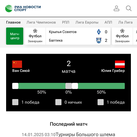
Главное
Лига Чемпионов
РПЛ
Лига Европы
АПЛ
Ла Лига
0
Крылья Советов
Матч-
Футбол
Футбол
центр
2
Балтика
Завершен
Завершен
2
матча
Ван Сиюй
Юлия Грабер
50%
0%
50%
1 победа
0 ничьих
1 победа
Последний матч
Турниры Большого шлема
14.01.2025 03:10