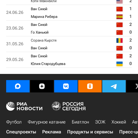
2
Кэти Макнейли
1
Ван Сиюй
24.06.26
1
Марина Рибера
2
Ван Сиюй
23.06.26
0
Го Ханьюй
2
Сорана Кырстя
31.05.26
0
Ван Сиюй
2
Ван Сиюй
29.05.26
0
Юлия Стародубцева
Футбол
Фигурное катание
Биатлон
ЗОЖ
Хоккей
Ав
Спецпроекты
Реклама
Продукты и сервисы
Пресс-ц