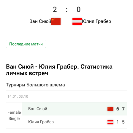
2
:
0
Ван Сиюй
Юлия Грабер
Последние матчи
Ван Сиюй
-
Юлия Грабер
. Статистика
личных встреч
Турниры Большого шлема
14.01, 03:10
6
7
Ван Сиюй
Female
Single
1
5
Юлия Грабер