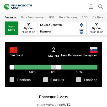
Главное
Лига Чемпионов
РПЛ
Лига Европы
АПЛ
Ла Лига
Крылья Советов
Матч-
Футбол
Футбол
центр
Балтика
08.08 15:30
08.08 18:00
2
матча
Ван Сиюй
Анна Каролина Шмидлова
50%
0%
50%
1 победа
0 ничьих
1 победа
Последний матч
WTA
19.03.2024 23:00