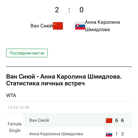
2
:
0
Анна Каролина
Ван Сиюй
Шмидлова
Последние матчи
Ван Сиюй
-
Анна Каролина Шмидлова
.
Статистика личных встреч
WTA
19.03, 23:00
6
6
Ван Сиюй
Female
Single
1
3
Анна Каролина Шмидлова