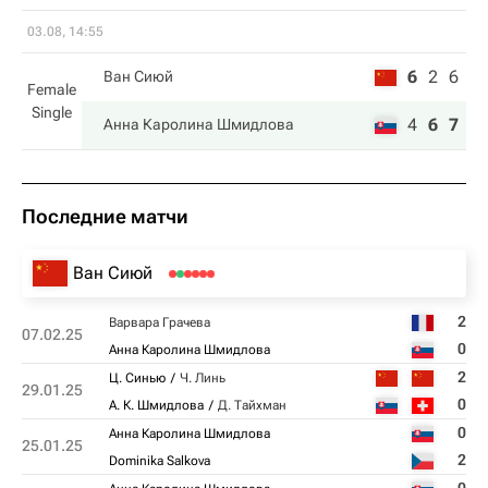
03.08, 14:55
6
2
6
Ван Сиюй
Female
Single
4
6
7
Анна Каролина Шмидлова
Последние матчи
Ван Сиюй
2
Варвара Грачева
07.02.25
0
Анна Каролина Шмидлова
2
Ц. Синью
Ч. Линь
29.01.25
0
А. К. Шмидлова
Д. Тайхман
0
Анна Каролина Шмидлова
25.01.25
2
Dominika Salkova