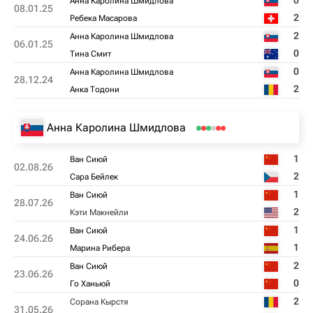
0
Анна Каролина Шмидлова
08.01.25
2
Ребека Масарова
2
Анна Каролина Шмидлова
06.01.25
0
Тина Смит
0
Анна Каролина Шмидлова
28.12.24
2
Анка Тодони
Анна Каролина Шмидлова
1
Ван Сиюй
02.08.26
2
Сара Бейлек
1
Ван Сиюй
28.07.26
2
Кэти Макнейли
1
Ван Сиюй
24.06.26
1
Марина Рибера
2
Ван Сиюй
23.06.26
0
Го Ханьюй
2
Сорана Кырстя
31.05.26