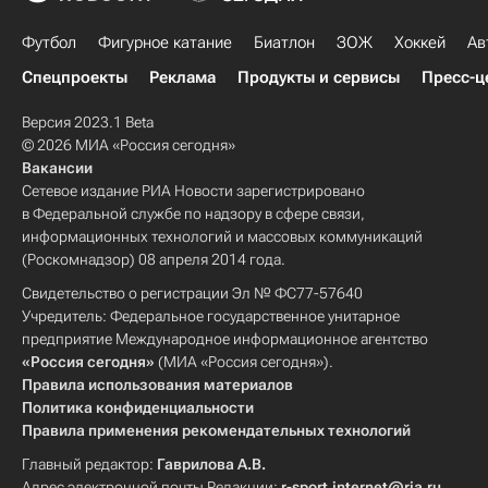
Футбол
Фигурное катание
Биатлон
ЗОЖ
Хоккей
Ав
Спецпроекты
Реклама
Продукты и сервисы
Пресс-ц
Версия 2023.1 Beta
© 2026 МИА «Россия сегодня»
Вакансии
Сетевое издание РИА Новости зарегистрировано
в Федеральной службе по надзору в сфере связи,
информационных технологий и массовых коммуникаций
(Роскомнадзор) 08 апреля 2014 года.
Свидетельство о регистрации Эл № ФС77-57640
Учредитель: Федеральное государственное унитарное
предприятие Международное информационное агентство
«Россия сегодня»
(МИА «Россия сегодня»).
Правила использования материалов
Политика конфиденциальности
Правила применения рекомендательных технологий
Главный редактор:
Гаврилова А.В.
Адрес электронной почты Редакции:
r-sport.internet@ria.ru