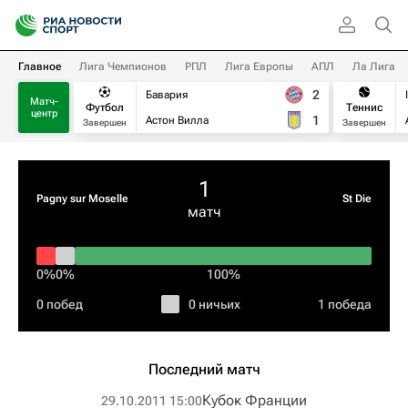
Главное
Лига Чемпионов
РПЛ
Лига Европы
АПЛ
Ла Лига
2
Бавария
Матч-
Футбол
Теннис
центр
1
Астон Вилла
Завершен
Завершен
1
Pagny sur Moselle
St Die
матч
0%
0%
100%
0 побед
0 ничьих
1 победа
Последний матч
Кубок Франции
29.10.2011 15:00