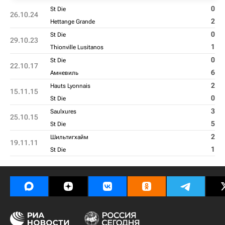
0
St Die
26.10.24
2
Hettange Grande
0
St Die
29.10.23
1
Thionville Lusitanos
0
St Die
22.10.17
6
Амневиль
2
Hauts Lyonnais
15.11.15
0
St Die
3
Saulxures
25.10.15
5
St Die
2
Шильтигхайм
19.11.11
1
St Die