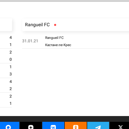
Rangueil FC
4
Rangueil FC
31.01.21
1
Кастане-ле-Крес
2
0
1
3
4
2
2
1