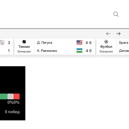
3
6
6
Д. Пегула
Брага
Теннис
Футбол
1
4
0
К. Рахимова
Дина
Завершен
Завершен
0%
0%
0 побед