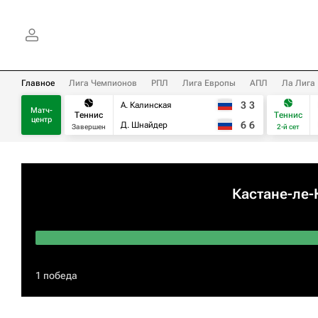
Главное
Лига Чемпионов
РПЛ
Лига Европы
АПЛ
Ла Лига
3
3
А. Калинская
Матч-
Теннис
Теннис
центр
6
6
Д. Шнайдер
Завершен
2-й сет
Кастане-ле-
1 победа