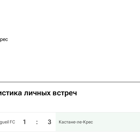
рес
тистика личных встреч
1
:
3
gueil FC
Кастане-ле-Крес