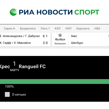
Серия А
Бундеслига
Лига 1
КХЛ
НХЛ
Евролига
НБА
6
1
Е. Александрова
Г. Дабровски
Аякс
Футбол
3
0
К. Гауфф
К. Макнейли
Шелбурн
Завершен
1
Крес
Rangueil FC
матч
100%
0 ничьих