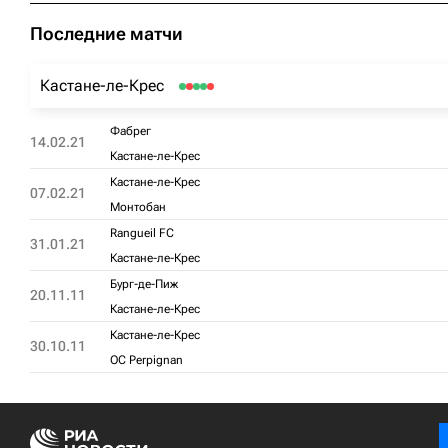
Последние матчи
Кастане-ле-Крес
Фабрег
14.02.21
Кастане-ле-Крес
Кастане-ле-Крес
07.02.21
Монтобан
Rangueil FC
31.01.21
Кастане-ле-Крес
Бург-де-Пиж
20.11.11
Кастане-ле-Крес
Кастане-ле-Крес
30.10.11
OC Perpignan