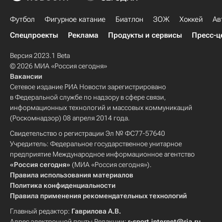
Футбол
Фигурное катание
Биатлон
ЗОЖ
Хоккей
Ав
Спецпроекты
Реклама
Продукты и сервисы
Пресс-ц
Версия 2023.1 Beta
© 2026 МИА «Россия сегодня»
Вакансии
Сетевое издание РИА Новости зарегистрировано
в Федеральной службе по надзору в сфере связи,
информационных технологий и массовых коммуникаций
(Роскомнадзор) 08 апреля 2014 года.
Свидетельство о регистрации Эл № ФС77-57640
Учредитель: Федеральное государственное унитарное
предприятие Международное информационное агентство
«Россия сегодня»
(МИА «Россия сегодня»).
Правила использования материалов
Политика конфиденциальности
Правила применения рекомендательных технологий
Главный редактор:
Гаврилова А.В.
Адрес электронной почты Редакции:
r-sport.internet@ria.ru