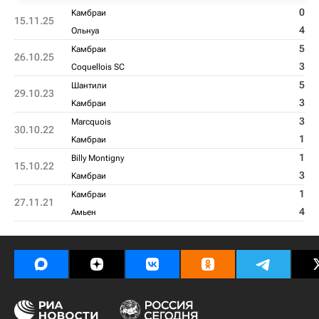
0
Kамбраи
15.11.25
4
Ольнуа
5
Kамбраи
26.10.25
3
Coquellois SC
5
Шантили
29.10.23
3
Kамбраи
3
Marcquois
30.10.22
1
Kамбраи
1
Billy Montigny
15.10.22
3
Kамбраи
1
Kамбраи
27.11.21
4
Амьен