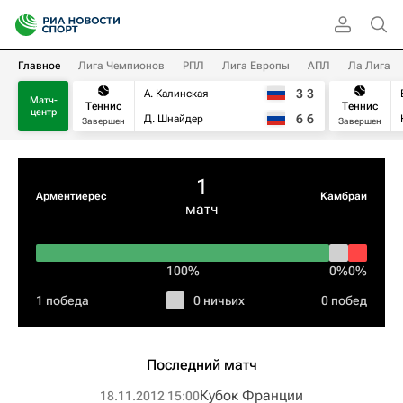
Главное
Лига Чемпионов
РПЛ
Лига Европы
АПЛ
Ла Лига
3
3
А. Калинская
Матч-
Теннис
Теннис
центр
6
6
Д. Шнайдер
Завершен
Завершен
1
Арментиерес
Kамбраи
матч
100%
0%
0%
1 победа
0 ничьих
0 побед
Последний матч
Кубок Франции
18.11.2012 15:00