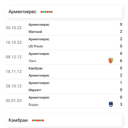
Арментиерес
0
Арментиерес
30.10.22
2
Marnaval
2
Арментиерес
16.10.22
0
US Provin
0
Арментиерес
08.12.12
6
Ланс
0
Kамбраи
18.11.12
2
Арментиерес
1
Арментиерес
28.10.12
0
Маркетт
0
Арментиерес
05.01.03
3
Бордо
Kамбраи