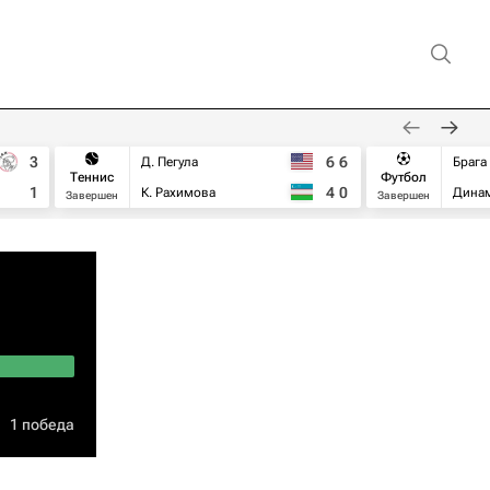
3
6
6
Д. Пегула
Брага
Теннис
Футбол
1
4
0
К. Рахимова
Дина
Завершен
Завершен
1 победа