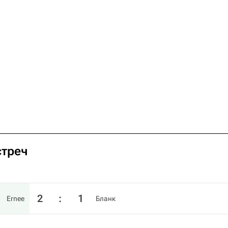
стреч
2
:
1
Ernee
Бланк