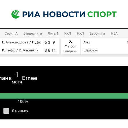
Серия А
Бундеслига
Лига 1
КХЛ
НХЛ
Евролига
НБА
6
3
9
Е. Александрова
Г. Дабровски
Аякс
Футбол
3
6
11
К. Гауфф
К. Макнейли
Шелбурн
Завершен
1
ланк
Ernee
матч
100%
0 ничьих