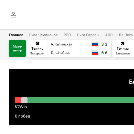
Главное
Лига Чемпионов
РПЛ
Лига Европы
АПЛ
Ла Лига
3
3
А. Калинская
Матч-
Теннис
Теннис
центр
6
6
Д. Шнайдер
Завершен
Завершен
Б
0%
0%
0 побед