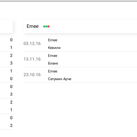
Ernee
0
Ernee
03.12.16
1
Кевили
2
Ernee
13.11.16
3
Бланк
1
Ernee
23.10.16
0
Сатумин Арче
0
3
2
1
0
2