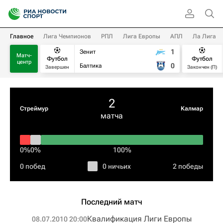
Главное
Лига Чемпионов
РПЛ
Лига Европы
АПЛ
Ла Лига
1
Зенит
Матч-
Футбол
Футбол
центр
0
Балтика
Завершен
Закончен (П)
2
Стреймур
Калмар
матча
0%
0%
100%
0 побед
0 ничьих
2 победы
Последний матч
Квалификация Лиги Европы
08.07.2010 20:00