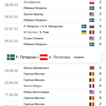
2
Ига Швентек
28.08.23
0
Ребекка Петерсон
2
Эшлин Крюгер
29.07.23
1
Ребекка Петерсон
0
Р. Петерсон
А. К. Шмидлова
07.07.23
2
М. Костюк
Е. Рузе
2
Слоан Стивенс
05.07.23
0
Ребекка Петерсон
Р. Петерсон
А. Потапова
2
Ирина Шиманович
24.06.26
0
Греетье Миннен
2
Греетье Миннен
23.06.26
0
Фиона Ферро
2
Робин Монтгомери
11.06.26
0
Греетье Миннен
2
Греетье Миннен