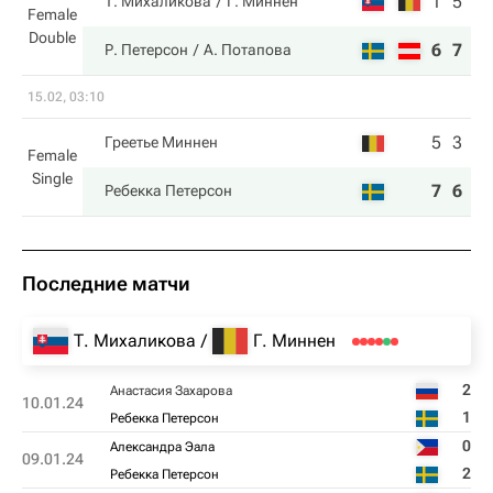
1
5
Т. Михаликова
Г. Миннен
Female
Double
6
7
Р. Петерсон
А. Потапова
15.02, 03:10
5
3
Греетье Миннен
Female
Single
7
6
Ребекка Петерсон
Последние матчи
Т. Михаликова
Г. Миннен
2
Анастасия Захарова
10.01.24
1
Ребекка Петерсон
0
Александра Эала
09.01.24
2
Ребекка Петерсон