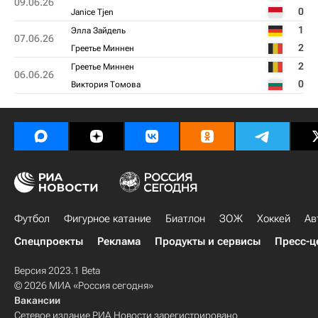
09.06.26
0
Janice Tjen
1
Элла Зайдель
07.06.26
2
Греетье Миннен
2
Греетье Миннен
06.06.26
0
Виктория Томова
Футбол
Фигурное катание
Биатлон
ЗОЖ
Хоккей
Ав
Спецпроекты
Реклама
Продукты и сервисы
Пресс-ц
Версия 2023.1 Beta
© 2026 МИА «Россия сегодня»
Вакансии
Сетевое издание РИА Новости зарегистрировано