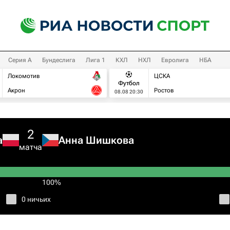
Серия А
Бундеслига
Лига 1
КХЛ
НХЛ
Евролига
НБА
Локомотив
ЦСКА
Футбол
Акрон
Ростов
08.08 20:30
2
а
Анна Шишкова
матча
100%
0 ничьих