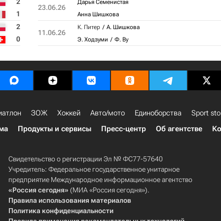
2
Дарья Семенистая
23.06.26
1
Анна Шишкова
2
К. Питер
А. Шишкова
11.06.26
0
Э. Ходзуми
Ф. Ву
иатлон
ЗОЖ
Хоккей
Авто/мото
Единоборства
Sport sto
ма
Продукты и сервисы
Пресс-центр
Об агентстве
Ко
Свидетельство о регистрации Эл № ФС77-57640
Учредитель: Федеральное государственное унитарное
предприятие Международное информационное агентство
«Россия сегодня»
(МИА «Россия сегодня»).
Правила использования материалов
Политика конфиденциальности