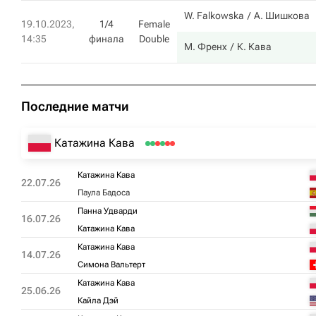
W. Falkowska
А. Шишкова
19.10.2023,
1/4
Female
14:35
финала
Double
М. Френх
К. Кава
Последние матчи
Катажина Кава
Катажина Кава
22.07.26
Паула Бадоса
Панна Удварди
16.07.26
Катажина Кава
Катажина Кава
14.07.26
Симона Вальтерт
Катажина Кава
25.06.26
Кайла Дэй