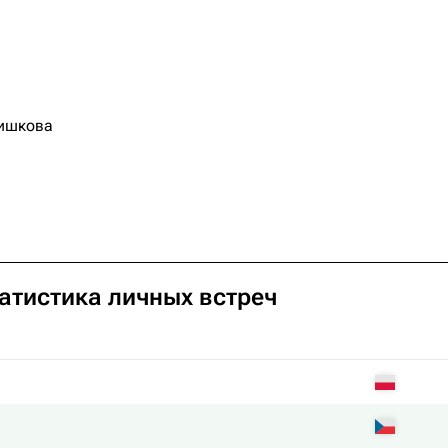
ишкова
татистика личных встреч