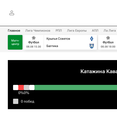
Главное
Лига Чемпионов
РПЛ
Лига Европы
АПЛ
Ла Лига
Крылья Советов
Матч-
Футбол
Футбол
центр
Балтика
08.08 15:30
08.08 18:00
Катажина Кав
0%
0%
0 побед