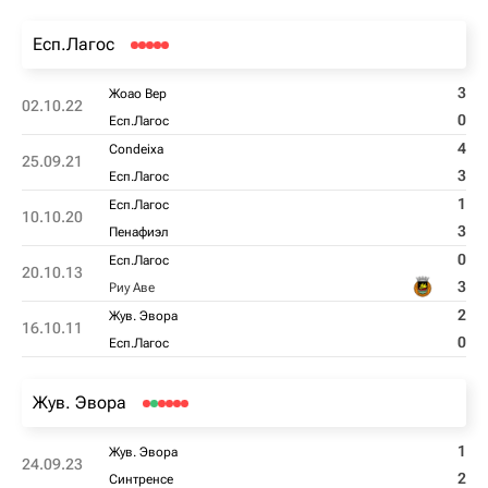
Есп.Лагос
3
Жоао Вер
02.10.22
0
Есп.Лагос
4
Condeixa
25.09.21
3
Есп.Лагос
1
Есп.Лагос
10.10.20
3
Пенафиэл
0
Есп.Лагос
20.10.13
3
Риу Аве
2
Жув. Эвора
16.10.11
0
Есп.Лагос
Жув. Эвора
1
Жув. Эвора
24.09.23
2
Синтренсе