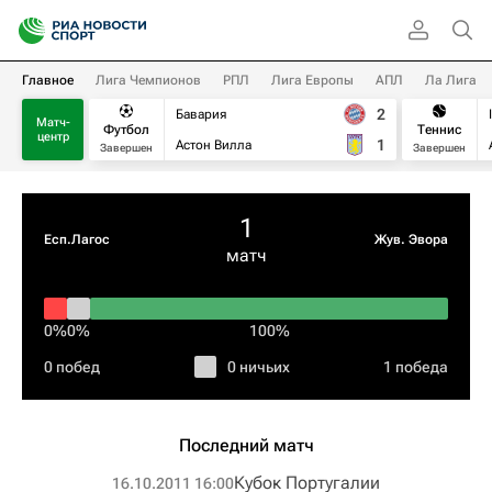
Главное
Лига Чемпионов
РПЛ
Лига Европы
АПЛ
Ла Лига
2
Бавария
Матч-
Футбол
Теннис
центр
1
Астон Вилла
Завершен
Завершен
1
Есп.Лагос
Жув. Эвора
матч
0%
0%
100%
0 побед
0 ничьих
1 победа
Последний матч
Кубок Португалии
16.10.2011 16:00