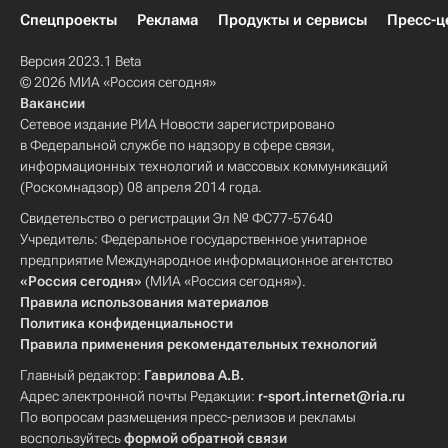
Спецпроекты
Реклама
Продукты и сервисы
Пресс-ц
Версия 2023.1 Beta
© 2026 МИА «Россия сегодня»
Вакансии
Сетевое издание РИА Новости зарегистрировано
в Федеральной службе по надзору в сфере связи,
информационных технологий и массовых коммуникаций
(Роскомнадзор) 08 апреля 2014 года.
Свидетельство о регистрации Эл № ФС77-57640
Учредитель: Федеральное государственное унитарное
предприятие Международное информационное агентство
«Россия сегодня»
(МИА «Россия сегодня»).
Правила использования материалов
Политика конфиденциальности
Правила применения рекомендательных технологий
Главный редактор:
Гаврилова А.В.
Адрес электронной почты Редакции:
r-sport.internet@ria.ru
По вопросам размещения пресс-релизов и рекламы
воспользуйтесь
формой обратной связи