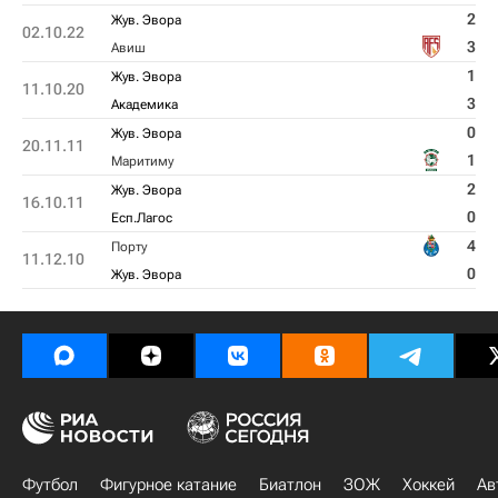
2
Жув. Эвора
02.10.22
3
Авиш
1
Жув. Эвора
11.10.20
3
Академика
0
Жув. Эвора
20.11.11
1
Маритиму
2
Жув. Эвора
16.10.11
0
Есп.Лагос
4
Порту
11.12.10
0
Жув. Эвора
Футбол
Фигурное катание
Биатлон
ЗОЖ
Хоккей
Ав