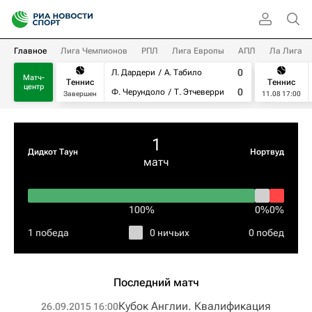
Главное
Лига Чемпионов
РПЛ
Лига Европы
АПЛ
Ла Лига
0
Л. Дардери
А. Табило
Матч-
Теннис
Теннис
центр
0
Ф. Черундоло
Т. Этчеверри
Завершен
11.08 17:00
1
Дидкот Таун
Нортвуд
матч
100%
0%
0%
1 победа
0 ничьих
0 побед
Последний матч
Кубок Англии. Квалификация
26.09.2015 16:00