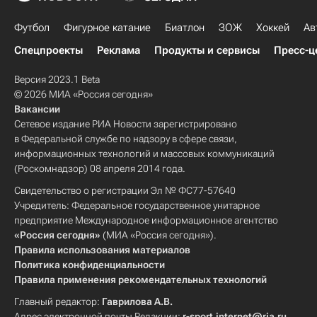
Футбол
Фигурное катание
Биатлон
ЗОЖ
Хоккей
Ав
Спецпроекты
Реклама
Продукты и сервисы
Пресс-ц
Версия 2023.1 Beta
© 2026 МИА «Россия сегодня»
Вакансии
Сетевое издание РИА Новости зарегистрировано
в Федеральной службе по надзору в сфере связи,
информационных технологий и массовых коммуникаций
(Роскомнадзор) 08 апреля 2014 года.
Свидетельство о регистрации Эл № ФС77-57640
Учредитель: Федеральное государственное унитарное
предприятие Международное информационное агентство
«Россия сегодня»
(МИА «Россия сегодня»).
Правила использования материалов
Политика конфиденциальности
Правила применения рекомендательных технологий
Главный редактор:
Гаврилова А.В.
Адрес электронной почты Редакции:
r-sport.internet@ria.ru