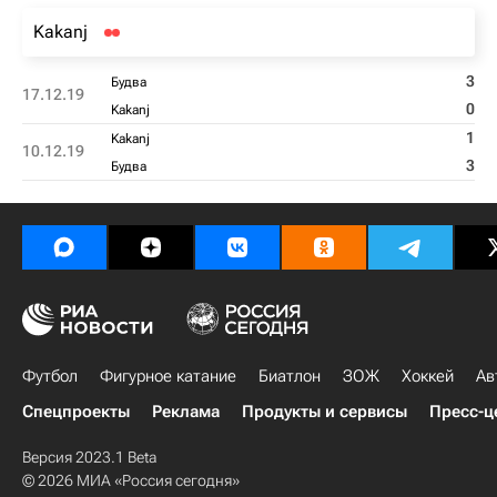
Kakanj
3
Будва
17.12.19
0
Kakanj
1
Kakanj
10.12.19
3
Будва
Футбол
Фигурное катание
Биатлон
ЗОЖ
Хоккей
Ав
Спецпроекты
Реклама
Продукты и сервисы
Пресс-ц
Версия 2023.1 Beta
© 2026 МИА «Россия сегодня»