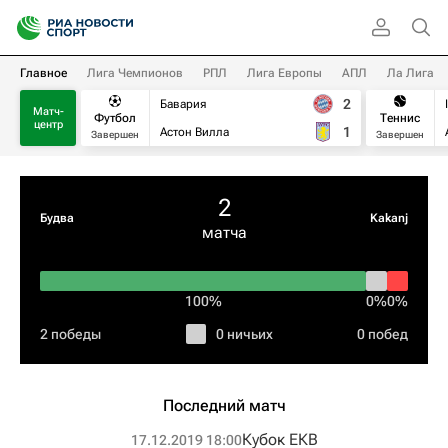
Главное
Лига Чемпионов
РПЛ
Лига Европы
АПЛ
Ла Лига
2
Бавария
Матч-
Футбол
Теннис
центр
1
Астон Вилла
Завершен
Завершен
2
Будва
Kakanj
матча
100%
0%
0%
2 победы
0 ничьих
0 побед
Последний матч
Кубок ЕКВ
17.12.2019 18:00