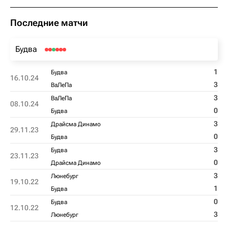
Последние матчи
Будва
1
Будва
16.10.24
3
ВаЛеПа
3
ВаЛеПа
08.10.24
0
Будва
3
Драйсма Динамо
29.11.23
0
Будва
3
Будва
23.11.23
0
Драйсма Динамо
3
Люнебург
19.10.22
1
Будва
0
Будва
12.10.22
3
Люнебург