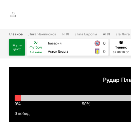
Главное
Лига Чемпионов
РПЛ
Лига Европы
АПЛ
Ла Лига
0
Бавария
Матч-
Футбол
Теннис
центр
0
Астон Вилла
1-й тайм
07.08 18:00
Рудар Пл
0%
50%
0 побед