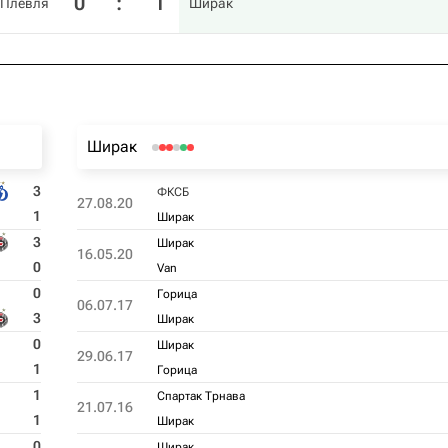
0
:
1
 Плевля
Ширак
Ширак
3
ФКСБ
27.08.20
1
Ширак
3
Ширак
16.05.20
0
Van
0
Горица
06.07.17
3
Ширак
0
Ширак
29.06.17
1
Горица
1
Спартак Трнава
21.07.16
1
Ширак
0
Ширак