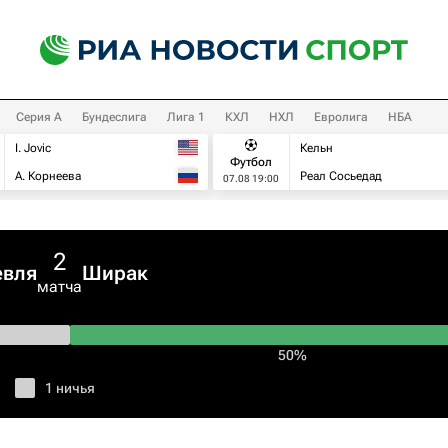
Серия А
Бундеслига
Лига 1
КХЛ
НХЛ
Евролига
НБА
I. Jovic
Кельн
Футбол
А. Корнеева
Реал Сосьедад
07.08 19:00
2
евля
Ширак
матча
50%
1 ничья