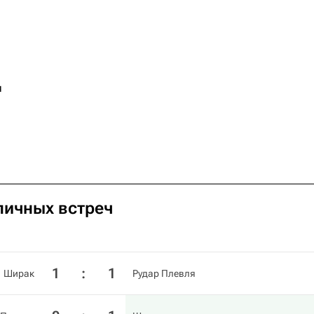
я
личных встреч
1
:
1
Ширак
Рудар Плевля