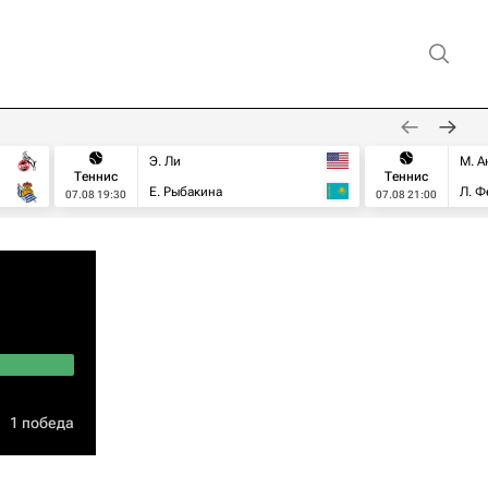
Э. Ли
М. А
Теннис
Теннис
Е. Рыбакина
Л. Ф
07.08 19:30
07.08 21:00
1 победа