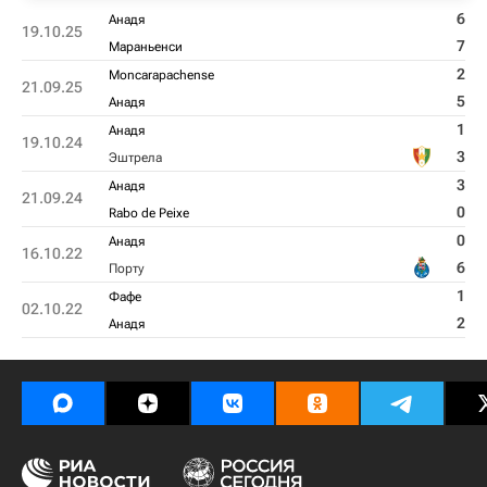
6
Анадя
19.10.25
7
Мараньенси
2
Moncarapachense
21.09.25
5
Анадя
1
Анадя
19.10.24
3
Эштрела
3
Анадя
21.09.24
0
Rabo de Peixe
0
Анадя
16.10.22
6
Порту
1
Фафе
02.10.22
2
Анадя