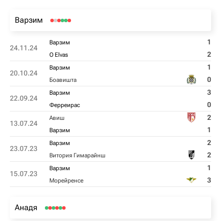
Варзим
1
Варзим
24.11.24
2
O Elvas
1
Варзим
20.10.24
0
Боавишта
3
Варзим
22.09.24
0
Ферреирас
2
Авиш
13.07.24
1
Варзим
2
Варзим
23.07.23
2
Витория Гимарайнш
1
Варзим
15.07.23
3
Морейренсе
Анадя