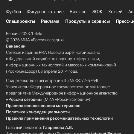
Футбол
Фигурное катание
Биатлон
ЗОЖ
Хоккей
Ав
Спецпроекты
Реклама
Продукты и сервисы
Пресс-ц
Версия 2023.1 Beta
© 2026 МИА «Россия сегодня»
Вакансии
Сетевое издание РИА Новости зарегистрировано
в Федеральной службе по надзору в сфере связи,
информационных технологий и массовых коммуникаций
(Роскомнадзор) 08 апреля 2014 года.
Свидетельство о регистрации Эл № ФС77-57640
Учредитель: Федеральное государственное унитарное
предприятие Международное информационное агентство
«Россия сегодня»
(МИА «Россия сегодня»).
Правила использования материалов
Политика конфиденциальности
Правила применения рекомендательных технологий
Главный редактор:
Гаврилова А.В.
Адрес электронной почты Редакции:
r-sport.internet@ria.ru