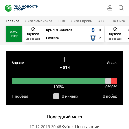
Главное
Лига Чемпионов
РПЛ
Лига Европы
АПЛ
Ла Лига
0
Крылья Советов
Матч-
Футбол
Футбол
центр
2
Балтика
Завершен
Завершен
1
Варзим
Анадя
матч
100%
0%
0%
1 победа
0 ничьих
0 побед
Последний матч
Кубок Португалии
17.12.2019 20:45