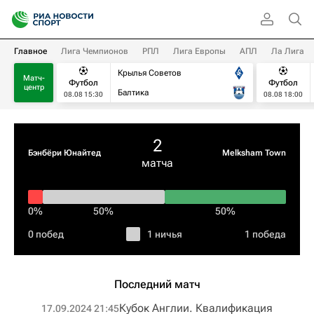
Главное
Лига Чемпионов
РПЛ
Лига Европы
АПЛ
Ла Лига
Крылья Советов
Матч-
Футбол
Футбол
центр
Балтика
08.08 15:30
08.08 18:00
2
Бэнбёри Юнайтед
Melksham Town
матча
0%
50%
50%
0 побед
1 ничья
1 победа
Последний матч
Кубок Англии. Квалификация
17.09.2024 21:45