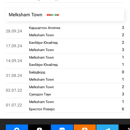
Melksham Town
3
Каршалтон Атлетик
28.09.24
2
Melksham Town
2
Бэнбёри Юнайтед
17.09.24
3
Melksham Town
1
Melksham Town
14.09.24
1
Бэнбёри Юнайтед
0
Байдфорд
31.08.24
1
Melksham Town
2
Melksham Town
02.07.22
3
Суиндон Таун
1
Melksham Town
01.07.22
6
Бристол Роверс