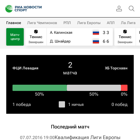
Главное
Лига Чемпионов
РПЛ
Лига Европы
АПЛ
Ла Лига
3
3
А. Калинская
Матч-
Теннис
Теннис
центр
6
6
Д. Шнайдер
Завершен
Завершен
2
ФЦИ Левадия
ХБ Торсхавн
матча
50%
50%
0%
1 победа
1 ничья
0 побед
Последний матч
Квалификация Лиги Европы
07.07.2016 19:00