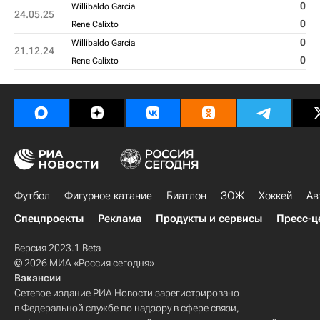
0
Willibaldo Garcia
24.05.25
0
Rene Calixto
0
Willibaldo Garcia
21.12.24
0
Rene Calixto
Футбол
Фигурное катание
Биатлон
ЗОЖ
Хоккей
Ав
Спецпроекты
Реклама
Продукты и сервисы
Пресс-ц
Версия 2023.1 Beta
© 2026 МИА «Россия сегодня»
Вакансии
Сетевое издание РИА Новости зарегистрировано
в Федеральной службе по надзору в сфере связи,