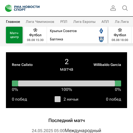
Главное
Лига Чемпионов
РПЛ
Лига Европы
АПЛ
Ла Лига
Крылья Советов
Матч-
Футбол
Футбол
центр
Балтика
08.08 15:30
08.08 18:00
2
Rene Calixto
Willibaldo Garcia
матча
0%
100%
0%
0 побед
2 ничьи
0 побед
Последний матч
Международный
24.05.2025 05:00