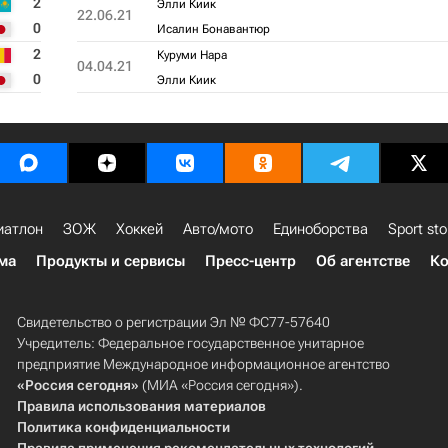
2
Элли Киик
22.06.21
0
Исалин Бонавантюр
2
Куруми Нара
04.04.21
0
Элли Киик
иатлон
ЗОЖ
Хоккей
Авто/мото
Единоборства
Sport sto
ма
Продукты и сервисы
Пресс-центр
Об агентстве
Ко
Свидетельство о регистрации Эл № ФС77-57640
Учредитель: Федеральное государственное унитарное
предприятие Международное информационное агентство
«Россия сегодня»
(МИА «Россия сегодня»).
Правила использования материалов
Политика конфиденциальности