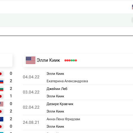
Элли Киик
0
Элли Киик
04.04.22
2
Екатерина Александрова
2
Джейми Леб
03.04.22
1
Элли Киик
0
Дезире Кравчик
02.04.22
2
Элли Киик
2
Анна-Лена Фридзам
24.08.21
0
Элли Киик