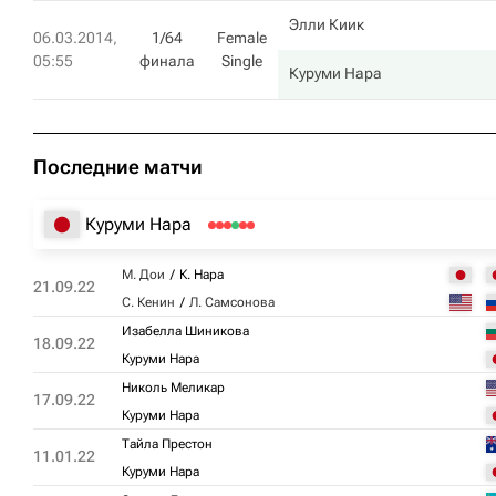
Элли Киик
06.03.2014,
1/64
Female
05:55
финала
Single
Куруми Нара
Последние матчи
Куруми Нара
М. Дои
К. Нара
21.09.22
С. Кенин
Л. Самсонова
Изабелла Шиникова
18.09.22
Куруми Нара
Николь Меликар
17.09.22
Куруми Нара
Тайла Престон
11.01.22
Куруми Нара