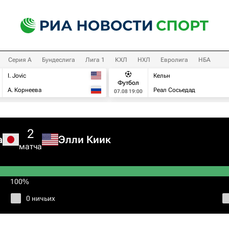
Серия А
Бундеслига
Лига 1
КХЛ
НХЛ
Евролига
НБА
I. Jovic
Кельн
Футбол
А. Корнеева
Реал Сосьедад
07.08 19:00
2
а
Элли Киик
матча
100%
0 ничьих