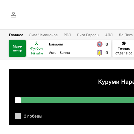
Главное
Лига Чемпионов
РПЛ
Лига Европы
АПЛ
Ла Лига
0
Бавария
Матч-
Футбол
Теннис
центр
0
Астон Вилла
1-й тайм
07.08 18:00
Куруми Нар
2 победы