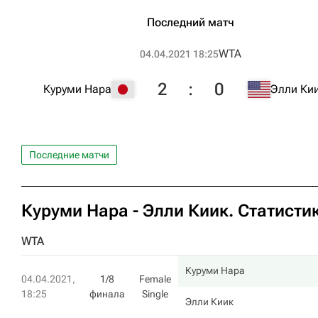
Последний матч
WTA
04.04.2021 18:25
2
:
0
Куруми Нара
Элли Ки
Последние матчи
Куруми Нара
-
Элли Киик
. Статисти
WTA
Куруми Нара
04.04.2021,
1/8
Female
18:25
финала
Single
Элли Киик