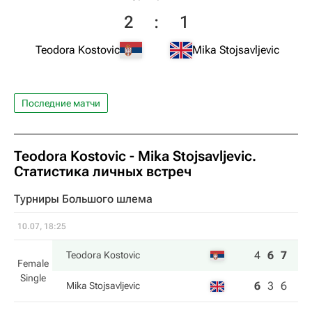
2
:
1
Teodora Kostovic
Mika Stojsavljevic
Последние матчи
Teodora Kostovic
-
Mika Stojsavljevic
.
Статистика личных встреч
Турниры Большого шлема
10.07, 18:25
4
6
7
Teodora Kostovic
Female
Single
6
3
6
Mika Stojsavljevic