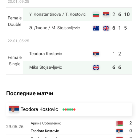
23.01, 09:25
2
6
10
Y. Konstantinova
T. Kostovic
Female
Double
6
1
5
Э. Джонс
M. Stojsavljevic
22.01, 05:25
1
2
Teodora Kostovic
Female
Single
6
6
Mika Stojsavljevic
Последние матчи
Teodora Kostovic
2
Арина Соболенко
29.06.26
0
Teodora Kostovic