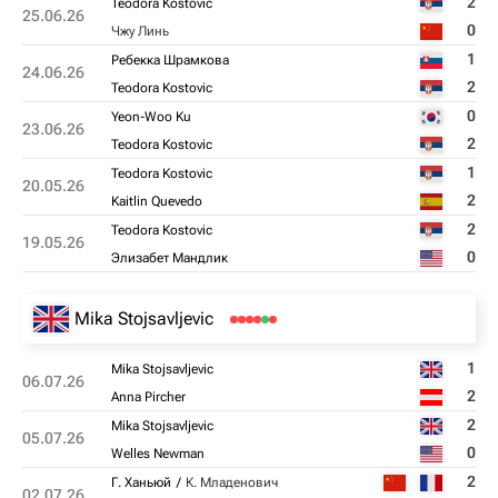
2
Teodora Kostovic
25.06.26
0
Чжу Линь
1
Ребекка Шрамкова
24.06.26
2
Teodora Kostovic
0
Yeon-Woo Ku
23.06.26
2
Teodora Kostovic
1
Teodora Kostovic
20.05.26
2
Kaitlin Quevedo
2
Teodora Kostovic
19.05.26
0
Элизабет Мандлик
Mika Stojsavljevic
1
Mika Stojsavljevic
06.07.26
2
Anna Pircher
2
Mika Stojsavljevic
05.07.26
0
Welles Newman
2
Г. Ханьюй
К. Младенович
02.07.26