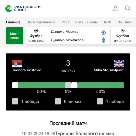
Главное
Лига Чемпионов
РПЛ
Лига Европы
АПЛ
Ла Лига
Динамо Москва
Матч-
Футбол
Футбол
центр
Динамо Махачкала
09.08 14:30
09.08 17:00
3
матча
Teodora Kostovic
Mika Stojsavljevic
50%
0%
50%
1 победа
0 ничьих
1 победа
Последний матч
Турниры Большого шлема
10.07.2024 18:25