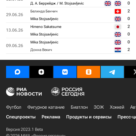
0
Д. А. Беррейдж
M. Stojsavljevic
2
Белинда Бенчич
29.06.26
0
Mika Stojsavljevic
2
Himeno Sakatsume
13.06.26
0
Mika Stojsavljevic
0
Mika Stojsavljevic
09.06.26
2
Донна Векич
Футбол
Фигурное катание
Биатлон
ЗОЖ
Хоккей
Ав
Спецпроекты
Реклама
Продукты и сервисы
Пресс-ц
Версия 2023.1 Beta
© 2026 МИА «Россия сегодня»