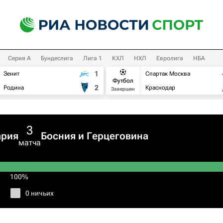
Серия А
Бундеслига
Лига 1
КХЛ
НХЛ
Евролига
НБА
1
Зенит
Спартак Москва
Футбол
2
Родина
Краснодар
Завершен
3
рия
Босния и Герцеговина
матча
100%
0 ничьих