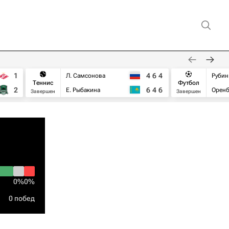
1
4
6
4
Л. Самсонова
Рубин
Теннис
Футбол
2
6
4
6
Е. Рыбакина
Оренб
Завершен
Завершен
0%
0%
0 побед