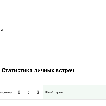
ия
 Статистика личных встреч
0
:
3
еговина
Швейцария