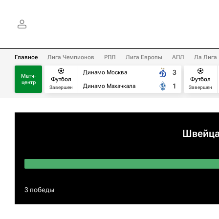
Главное
Лига Чемпионов
РПЛ
Лига Европы
АПЛ
Ла Лига
3
Динамо Москва
Матч-
Футбол
Футбол
центр
1
Динамо Махачкала
Завершен
Завершен
Швейца
3 победы