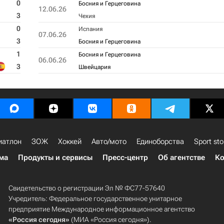
0
Босния и Герцеговина
12.06.26
3
Чехия
0
Испания
07.06.26
3
Босния и Герцеговина
1
Босния и Герцеговина
06.06.26
3
Швейцария
иатлон
ЗОЖ
Хоккей
Авто/мото
Единоборства
Sport sto
ма
Продукты и сервисы
Пресс-центр
Об агентстве
Ко
Свидетельство о регистрации Эл № ФС77-57640
Учредитель: Федеральное государственное унитарное
предприятие Международное информационное агентство
«Россия сегодня»
(МИА «Россия сегодня»).