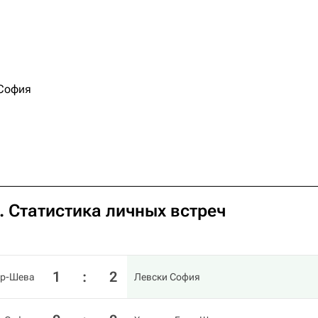
София
. Статистика личных встреч
1
:
2
эр-Шева
Левски София