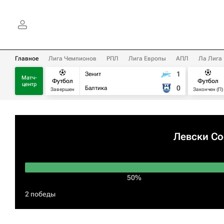
Главное
Лига Чемпионов
РПЛ
Лига Европы
АПЛ
Ла Лига
1
Зенит
Матч-
Футбол
Футбол
центр
0
Балтика
Завершен
Закончен (П)
Левски С
50%
2 победы