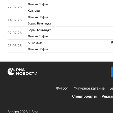
Левски София
22.07.26
Краиова
Левски София
14.07.26
Борац Баньялука
Борац Баньялука
07.07.26
Левски София
АЗ Алкмар
28.08.25
Левски София
Футбол
Фигурное катание
Б
Спецпроекты
Рекла
Версия 2023.1 Beta