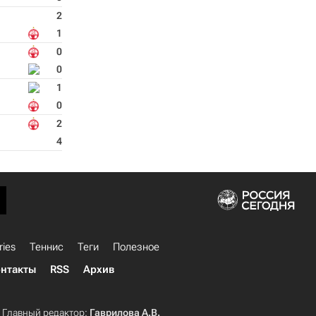
2
1
0
0
1
0
2
4
ries
Теннис
Теги
Полезное
нтакты
RSS
Архив
Главный редактор:
Гаврилова А.В.