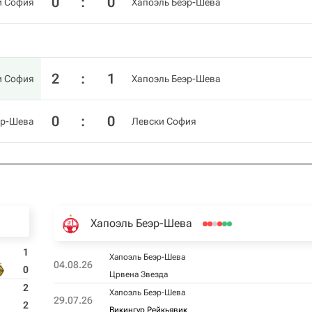
0
:
0
и София
Хапоэль Беэр-Шева
2
:
1
и София
Хапоэль Беэр-Шева
0
:
0
эр-Шева
Левски София
Хапоэль Беэр-Шева
1
Хапоэль Беэр-Шева
04.08.26
0
Црвена Звезда
2
Хапоэль Беэр-Шева
29.07.26
2
Викингур Рейкьявик