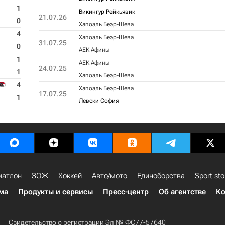
1
Викингур Рейкьявик
21.07.26
0
Хапоэль Беэр-Шева
4
Хапоэль Беэр-Шева
31.07.25
0
АЕК Афины
1
АЕК Афины
24.07.25
1
Хапоэль Беэр-Шева
4
Хапоэль Беэр-Шева
17.07.25
1
Левски София
иатлон
ЗОЖ
Хоккей
Авто/мото
Единоборства
Sport sto
ма
Продукты и сервисы
Пресс-центр
Об агентстве
Ко
Свидетельство о регистрации Эл № ФС77-57640