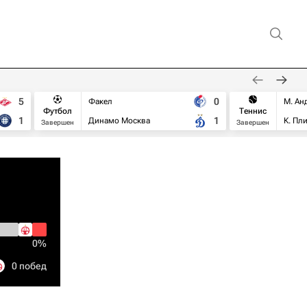
5
0
Факел
М. Ан
Футбол
Теннис
1
1
Динамо Москва
К. Пл
Завершен
Завершен
0%
0 побед