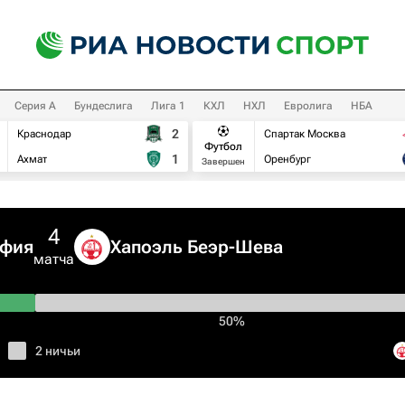
Серия А
Бундеслига
Лига 1
КХЛ
НХЛ
Евролига
НБА
2
Краснодар
Спартак Москва
Футбол
1
Ахмат
Оренбург
Завершен
4
офия
Хапоэль Беэр-Шева
матча
50%
2 ничьи