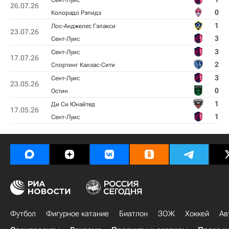
Сент-Луис
26.07.26
0
Колорадо Рэпидз
1
Лос-Анджелес Гэлакси
23.07.26
3
Сент-Луис
3
Сент-Луис
17.07.26
2
Спортинг Канзас-Сити
3
Сент-Луис
23.05.26
0
Остин
1
Ди Си Юнайтед
17.05.26
1
Сент-Луис
Футбол
Фигурное катание
Биатлон
ЗОЖ
Хоккей
Ав