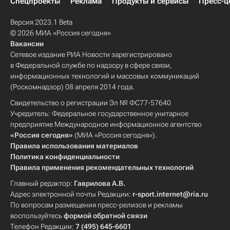
Спецпроекты
Реклама
Продукты и сервисы
Пресс-ц
Версия 2023.1 Beta
© 2026 МИА «Россия сегодня»
Вакансии
Сетевое издание РИА Новости зарегистрировано
в Федеральной службе по надзору в сфере связи,
информационных технологий и массовых коммуникаций
(Роскомнадзор) 08 апреля 2014 года.
Свидетельство о регистрации Эл № ФС77-57640
Учредитель: Федеральное государственное унитарное
предприятие Международное информационное агентство
«Россия сегодня»
(МИА «Россия сегодня»).
Правила использования материалов
Политика конфиденциальности
Правила применения рекомендательных технологий
Главный редактор:
Гаврилова А.В.
Адрес электронной почты Редакции:
r-sport.internet@ria.ru
По вопросам размещения пресс-релизов и рекламы
воспользуйтесь
формой обратной связи
Телефон Редакции:
7 (495) 645-6601