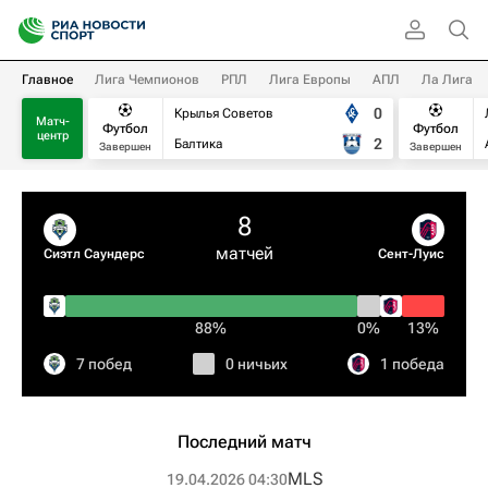
Главное
Лига Чемпионов
РПЛ
Лига Европы
АПЛ
Ла Лига
0
Крылья Советов
Матч-
Футбол
Футбол
центр
2
Балтика
Завершен
Завершен
8
матчей
Сиэтл Саундерс
Сент-Луис
88%
0%
13%
7 побед
0 ничьих
1 победа
Последний матч
MLS
19.04.2026 04:30