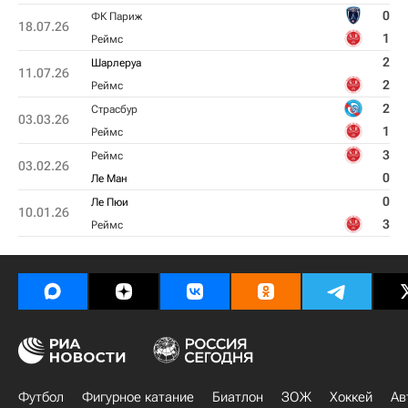
0
ФК Париж
18.07.26
1
Реймс
2
Шарлеруа
11.07.26
2
Реймс
2
Страсбур
03.03.26
1
Реймс
3
Реймс
03.02.26
0
Ле Ман
0
Ле Пюи
10.01.26
3
Реймс
Футбол
Фигурное катание
Биатлон
ЗОЖ
Хоккей
Ав