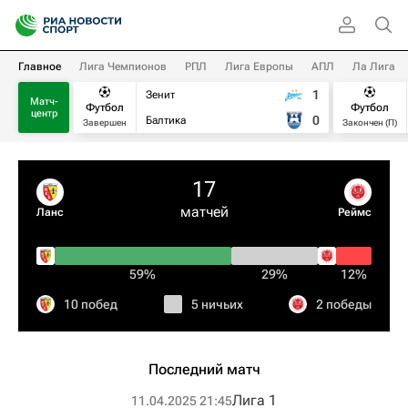
Главное
Лига Чемпионов
РПЛ
Лига Европы
АПЛ
Ла Лига
1
Зенит
Матч-
Футбол
Футбол
центр
0
Балтика
Завершен
Закончен (П)
17
матчей
Ланс
Реймс
59%
29%
12%
10 побед
5 ничьих
2 победы
Последний матч
Лига 1
11.04.2025 21:45