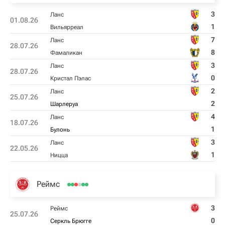
3
Ланс
01.08.26
1
Вильярреал
7
Ланс
28.07.26
8
Фамаликан
3
Ланс
28.07.26
0
Кристал Пэлас
2
Ланс
25.07.26
2
Шарлеруа
4
Ланс
18.07.26
1
Булонь
3
Ланс
22.05.26
1
Ницца
Реймс
3
Реймс
25.07.26
0
Серкль Брюгге