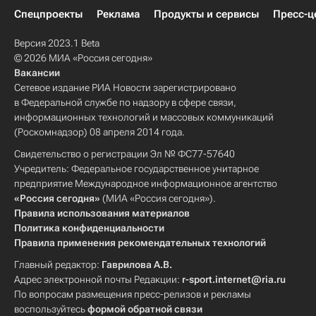
Спецпроекты
Реклама
Продукты и сервисы
Пресс-ц
Версия 2023.1 Beta
© 2026 МИА «Россия сегодня»
Вакансии
Сетевое издание РИА Новости зарегистрировано
в Федеральной службе по надзору в сфере связи,
информационных технологий и массовых коммуникаций
(Роскомнадзор) 08 апреля 2014 года.
Свидетельство о регистрации Эл № ФС77-57640
Учредитель: Федеральное государственное унитарное
предприятие Международное информационное агентство
«Россия сегодня»
(МИА «Россия сегодня»).
Правила использования материалов
Политика конфиденциальности
Правила применения рекомендательных технологий
Главный редактор:
Гаврилова А.В.
Адрес электронной почты Редакции:
r-sport.internet@ria.ru
По вопросам размещения пресс-релизов и рекламы
воспользуйтесь
формой обратной связи