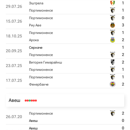
1
Эштрела
29.07.26
1
Портимоненсе
0
Портимоненсе
15.07.26
3
Риу Аве
1
Портимоненсе
18.10.25
2
Арока
1
Серначе
20.09.25
2
Портимоненсе
2
Витория Гимарайнш
23.07.25
1
Портимоненсе
1
Портимоненсе
17.07.25
2
Фенербахче
Авеш
2
Портимоненсе
26.07.20
0
Авеш
0
Авеш