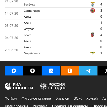
21.07.20
4
Бенфика
3
Санта-Клара
14.07.20
0
Авеш
1
Авеш
08.07.20
0
Сетубал
4
Брага
04.07.20
0
Авеш
0
Авеш
29.06.20
1
Морейренсе
Футбол
Фигурное катание
Биатлон
ЗОЖ
Хоккей
Ав
Спецпроекты
Реклама
Продукты и сервисы
Пресс-ц