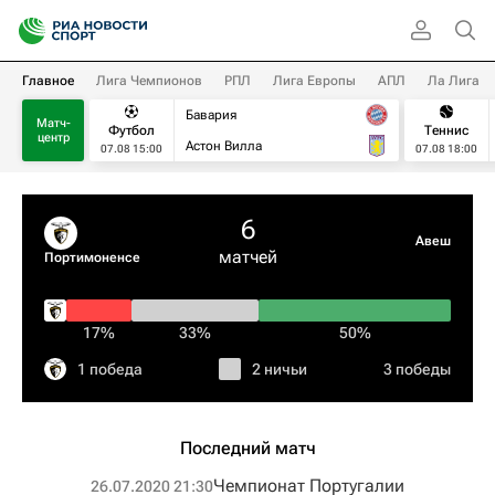
Главное
Лига Чемпионов
РПЛ
Лига Европы
АПЛ
Ла Лига
Бавария
Матч-
Футбол
Теннис
центр
Астон Вилла
07.08 15:00
07.08 18:00
6
Авеш
матчей
Портимоненсе
17%
33%
50%
1 победа
2 ничьи
3 победы
Последний матч
Чемпионат Португалии
26.07.2020 21:30