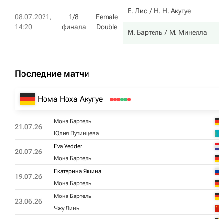
Е. Лис
Н. Н. Акугуе
08.07.2021,
1/8
Female
14:20
финала
Double
М. Бартель
М. Минелла
Последние матчи
Нома Ноха Акугуе
Мона Бартель
21.07.26
Юлия Путинцева
Eva Vedder
20.07.26
Мона Бартель
Екатерина Яшина
19.07.26
Мона Бартель
Мона Бартель
23.06.26
Чжу Линь