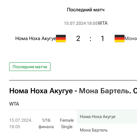
Последний матч
WTA
15.07.2024 18:05
2
:
1
Нома Ноха Акугуе
Мона
Последние матчи
Нома Ноха Акугуе
-
Мона Бартель
. 
WTA
Нома Ноха Акугуе
15.07.2024,
1/16
Female
18:05
финала
Single
Мона Бартель