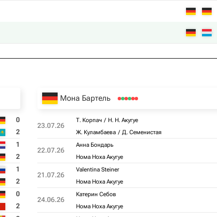
Мона Бартель
0
Т. Корпач
Н. Н. Акугуе
23.07.26
2
Ж. Куламбаева
Д. Семенистая
1
Анна Бондарь
22.07.26
2
Нома Ноха Акугуе
1
Valentina Steiner
21.07.26
2
Нома Ноха Акугуе
0
Катерин Себов
24.06.26
2
Нома Ноха Акугуе