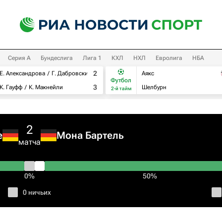
Серия А
Бундеслига
Лига 1
КХЛ
НХЛ
Евролига
НБА
2
Е. Александрова
Г. Дабровски
Аякс
Футбол
3
К. Гауфф
К. Макнейли
Шелбурн
2-й тайм
2
е
Мона Бартель
матча
0%
50%
0 ничьих