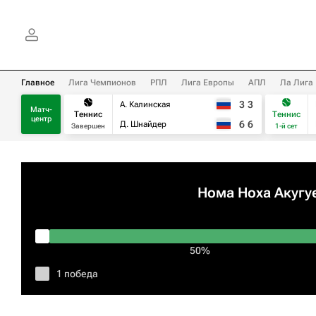
Главное
Лига Чемпионов
РПЛ
Лига Европы
АПЛ
Ла Лига
3
3
А. Калинская
Матч-
Теннис
Теннис
центр
6
6
Д. Шнайдер
Завершен
1-й сет
Нома Ноха Акугу
50%
1 победа