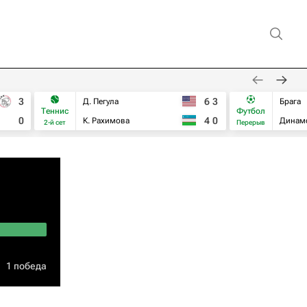
3
6
3
Д. Пегула
Брага
Теннис
Футбол
0
4
0
К. Рахимова
Динам
2-й сет
Перерыв
1 победа