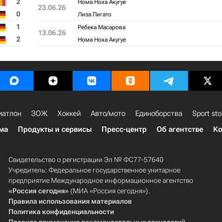
2
Нома Ноха Акугуе
23.06.26
0
Лиза Пигато
1
Ребека Масарова
13.06.26
2
Нома Ноха Акугуе
иатлон
ЗОЖ
Хоккей
Авто/мото
Единоборства
Sport sto
ма
Продукты и сервисы
Пресс-центр
Об агентстве
Ко
Свидетельство о регистрации Эл № ФС77-57640
Учредитель: Федеральное государственное унитарное
предприятие Международное информационное агентство
«Россия сегодня»
(МИА «Россия сегодня»).
Правила использования материалов
Политика конфиденциальности