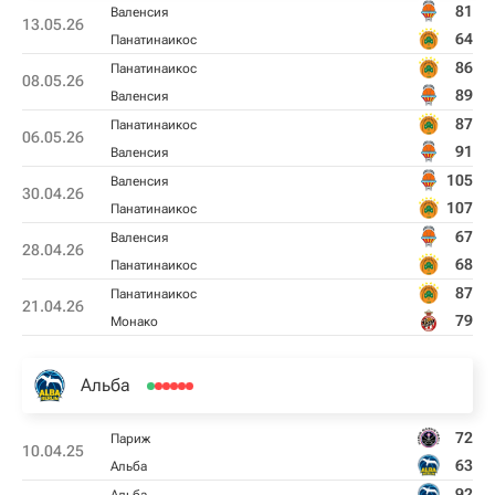
81
Валенсия
13.05.26
64
Панатинаикос
86
Панатинаикос
08.05.26
89
Валенсия
87
Панатинаикос
06.05.26
91
Валенсия
105
Валенсия
30.04.26
107
Панатинаикос
67
Валенсия
28.04.26
68
Панатинаикос
87
Панатинаикос
21.04.26
79
Монако
Альба
72
Париж
10.04.25
63
Альба
92