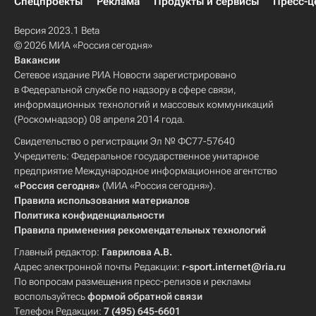
Спецпроекты
Реклама
Продукты и сервисы
Пресс-ц
Версия 2023.1 Beta
© 2026 МИА «Россия сегодня»
Вакансии
Сетевое издание РИА Новости зарегистрировано
в Федеральной службе по надзору в сфере связи,
информационных технологий и массовых коммуникаций
(Роскомнадзор) 08 апреля 2014 года.
Свидетельство о регистрации Эл № ФС77-57640
Учредитель: Федеральное государственное унитарное
предприятие Международное информационное агентство
«Россия сегодня»
(МИА «Россия сегодня»).
Правила использования материалов
Политика конфиденциальности
Правила применения рекомендательных технологий
Главный редактор:
Гаврилова А.В.
Адрес электронной почты Редакции:
r-sport.internet@ria.ru
По вопросам размещения пресс-релизов и рекламы
воспользуйтесь
формой обратной связи
Телефон Редакции:
7 (495) 645-6601