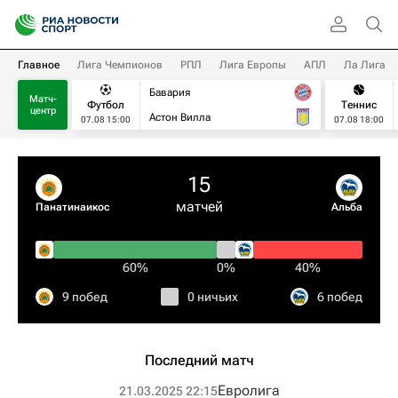
Главное
Лига Чемпионов
РПЛ
Лига Европы
АПЛ
Ла Лига
Бавария
Матч-
Футбол
Теннис
центр
Астон Вилла
07.08 15:00
07.08 18:00
15
матчей
Панатинаикос
Альба
60%
0%
40%
9 побед
0 ничьих
6 побед
Последний матч
Евролига
21.03.2025 22:15