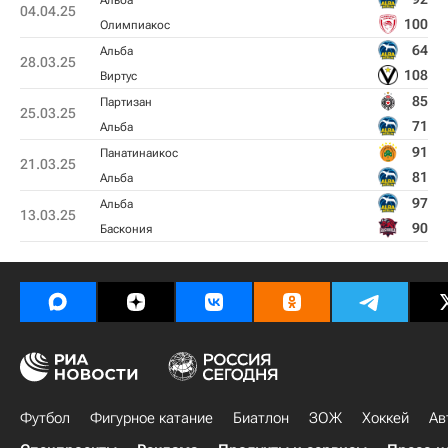
Альба
04.04.25
100
Олимпиакос
64
Альба
28.03.25
108
Виртус
85
Партизан
25.03.25
71
Альба
91
Панатинаикос
21.03.25
81
Альба
97
Альба
13.03.25
90
Баскония
Футбол
Фигурное катание
Биатлон
ЗОЖ
Хоккей
Ав