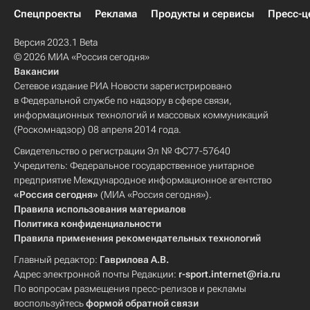
Спецпроекты
Реклама
Продукты и сервисы
Пресс-ц
Версия 2023.1 Beta
© 2026 МИА «Россия сегодня»
Вакансии
Сетевое издание РИА Новости зарегистрировано
в Федеральной службе по надзору в сфере связи,
информационных технологий и массовых коммуникаций
(Роскомнадзор) 08 апреля 2014 года.
Свидетельство о регистрации Эл № ФС77-57640
Учредитель: Федеральное государственное унитарное
предприятие Международное информационное агентство
«Россия сегодня»
(МИА «Россия сегодня»).
Правила использования материалов
Политика конфиденциальности
Правила применения рекомендательных технологий
Главный редактор:
Гаврилова А.В.
Адрес электронной почты Редакции:
r-sport.internet@ria.ru
По вопросам размещения пресс-релизов и рекламы
воспользуйтесь
формой обратной связи