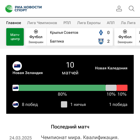
Главное
Лига Чемпионов
РПЛ
Лига Европы
АПЛ
Ла Лига
0
Крылья Советов
Матч-
Футбол
Футбол
центр
2
Балтика
Завершен
Завершен
10
Новая Каледония
матчей
Новая Зеландия
80%
10%
10%
8 побед
1 ничья
1 победа
Последний матч
Чемпионат мира. Квалификация.
24.03.2025