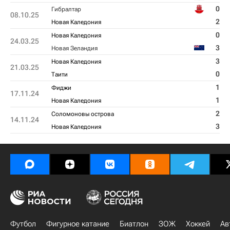
0
Гибралтар
08.10.25
2
Новая Каледония
0
Новая Каледония
24.03.25
3
Новая Зеландия
3
Новая Каледония
21.03.25
0
Таити
1
Фиджи
17.11.24
1
Новая Каледония
2
Соломоновы острова
14.11.24
3
Новая Каледония
Футбол
Фигурное катание
Биатлон
ЗОЖ
Хоккей
Ав