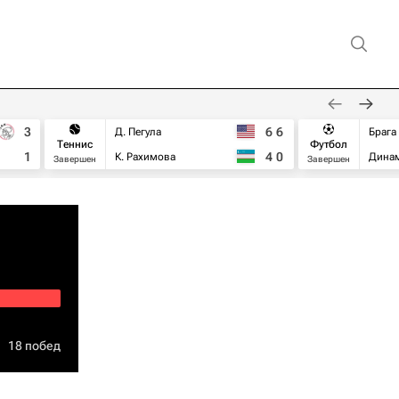
3
6
6
Д. Пегула
Брага
Теннис
Футбол
1
4
0
К. Рахимова
Дина
Завершен
Завершен
18 побед