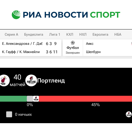
Серия А
Бундеслига
Лига 1
КХЛ
НХЛ
Евролига
НБА
6
3
9
Е. Александрова
Г. Дабровски
Аякс
Футбол
3
6
11
К. Гауфф
К. Макнейли
Шелбурн
Завершен
40
Портленд
матчей
0%
45%
0 ничьих