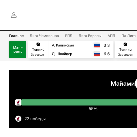
Главное
Лига Чемпионов
РПЛ
Лига Европы
АПЛ
Ла Лига
3
3
А. Калинская
Матч-
Теннис
Теннис
центр
6
6
Д. Шнайдер
Завершен
Завершен
Майами
55%
22 победы