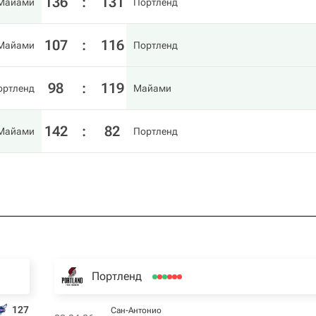
136
:
131
Майами
Портленд
107
:
116
Майами
Портленд
98
:
119
ортленд
Майами
142
:
82
Майами
Портленд
Портленд
127
Сан-Антонио