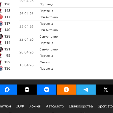
29.04.26
126
Портленд
143
Портленд
26.04.26
117
Сан-Антонио
117
Портленд
25.04.26
140
Сан-Антонио
128
Сан-Антонио
22.04.26
114
Портленд
121
Сан-Антонио
20.04.26
95
Портленд
152
Финикс
15.04.26
136
Портленд
иатлон
ЗОЖ
Хоккей
Авто/мото
Единоборства
Sport sto