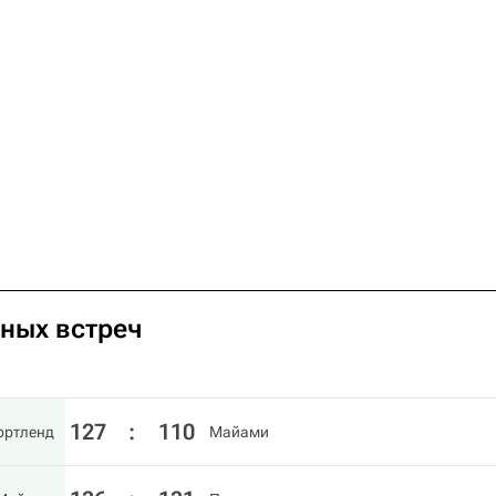
чных встреч
127
:
110
ортленд
Майами