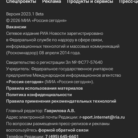
Спецпроекты
Реклама
Продукты и сервисы
Пресс-ц
Версия 2023.1 Beta
© 2026 МИА «Россия сегодня»
Вакансии
Сетевое издание РИА Новости зарегистрировано
в Федеральной службе по надзору в сфере связи,
информационных технологий и массовых коммуникаций
(Роскомнадзор) 08 апреля 2014 года.
Свидетельство о регистрации Эл № ФС77-57640
Учредитель: Федеральное государственное унитарное
предприятие Международное информационное агентство
«Россия сегодня»
(МИА «Россия сегодня»).
Правила использования материалов
Политика конфиденциальности
Правила применения рекомендательных технологий
Главный редактор:
Гаврилова А.В.
Адрес электронной почты Редакции:
r-sport.internet@ria.ru
По вопросам размещения пресс-релизов и рекламы
воспользуйтесь
формой обратной связи
Телефон Редакции:
7 (495) 645-6601