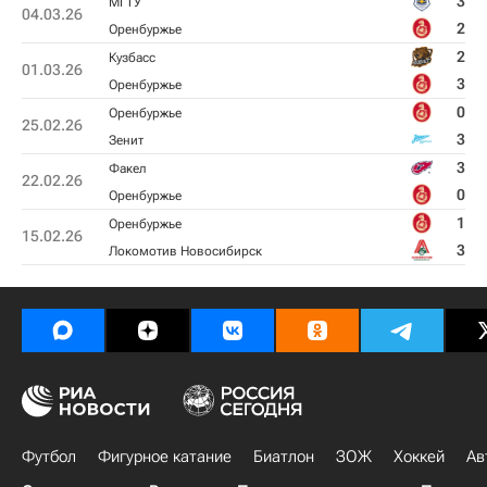
3
МГТУ
04.03.26
2
Оренбуржье
2
Кузбасс
01.03.26
3
Оренбуржье
0
Оренбуржье
25.02.26
3
Зенит
3
Факел
22.02.26
0
Оренбуржье
1
Оренбуржье
15.02.26
3
Локомотив Новосибирск
Футбол
Фигурное катание
Биатлон
ЗОЖ
Хоккей
Ав