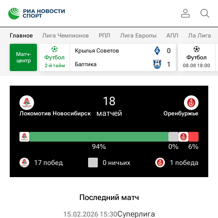
Главное
Лига Чемпионов
РПЛ
Лига Европы
АПЛ
Ла Лига
0
Крылья Советов
Матч-
Футбол
Футбол
центр
1
Балтика
2-й тайм
08.08 18:00
18
матчей
Локомотив Новосибирск
Оренбуржье
94%
0%
6%
17 побед
0 ничьих
1 победа
Последний матч
Суперлига
15.02.2026 15:30