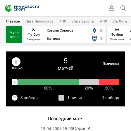
Главное
Лига Чемпионов
РПЛ
Лига Европы
АПЛ
Ла Лига
0
Крылья Советов
Матч-
Футбол
Футбол
центр
2
Балтика
Завершен
Завершен
5
Пьяченца
матчей
Лацио
60%
20%
20%
3 победы
1 ничья
1 победа
Последний матч
Серия А
19.04.2003 15:00