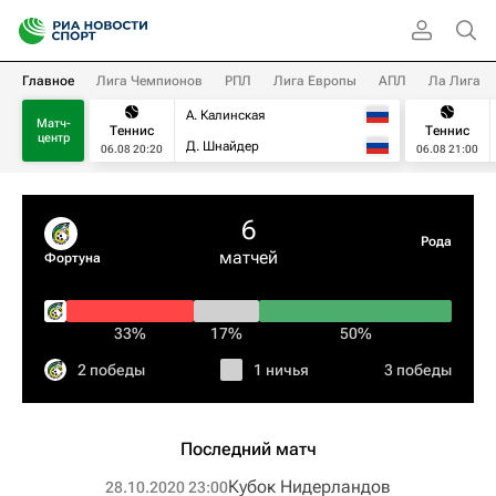
Главное
Лига Чемпионов
РПЛ
Лига Европы
АПЛ
Ла Лига
А. Калинская
Матч-
Теннис
Теннис
центр
Д. Шнайдер
06.08 20:20
06.08 21:00
6
Рода
матчей
Фортуна
33%
17%
50%
2 победы
1 ничья
3 победы
Последний матч
Кубок Нидерландов
28.10.2020 23:00