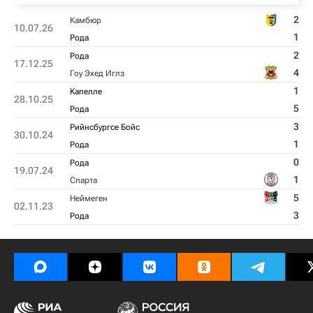
2
Камбюр
10.07.26
1
Рода
2
Рода
17.12.25
4
Гоу Эхед Иглз
1
Kапелле
28.10.25
5
Рода
3
Рийнсбургсе Бойс
30.10.24
1
Рода
0
Рода
19.07.24
1
Спарта
5
Неймеген
02.11.23
3
Рода