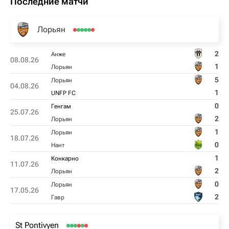
Последние матчи
Лорьян
2
Анже
08.08.26
1
Лорьян
5
Лорьян
04.08.26
1
UNFP FC
0
Генгам
25.07.26
2
Лорьян
1
Лорьян
18.07.26
0
Нант
1
Kонкарно
11.07.26
2
Лорьян
0
Лорьян
17.05.26
2
Гавр
St Pontivyen