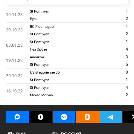
1
St Pontivyen
19.11.23
2
Руан
1
RC Ploumagoar
29.10.23
2
St Pontivyen
1
St Pontivyen
08.01.23
4
Лез Эрбье
3
Аленкон
19.11.22
5
St Pontivyen
0
US Gregorienne 35
29.10.22
1
St Pontivyen
4
St Pontivyen
16.10.22
2
Miniac Morvan