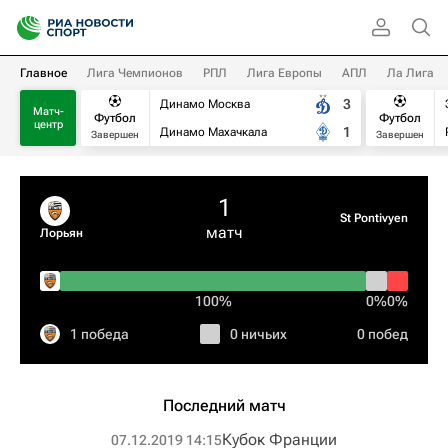
Главное
Лига Чемпионов
РПЛ
Лига Европы
АПЛ
Ла Лига
3
Динамо Москва
Матч-
Футбол
Футбол
центр
1
Динамо Махачкала
Завершен
Завершен
1
St Pontivyen
матч
Лорьян
100%
0%
0%
1 победа
0 ничьих
0 побед
Последний матч
Кубок Франции
07.12.2019 14:15