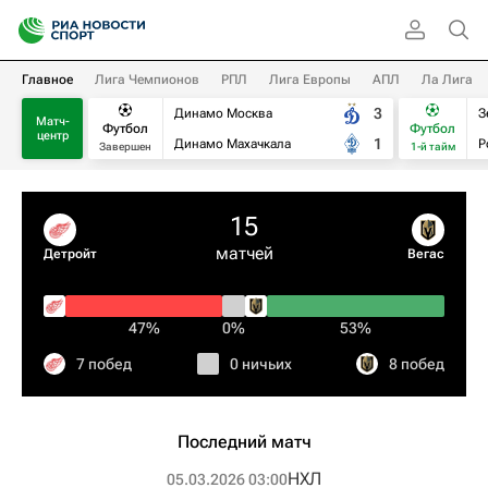
Главное
Лига Чемпионов
РПЛ
Лига Европы
АПЛ
Ла Лига
3
Динамо Москва
З
Матч-
Футбол
Футбол
центр
1
Динамо Махачкала
Р
Завершен
1-й тайм
15
матчей
Детройт
Вегас
47%
0%
53%
7 побед
0 ничьих
8 побед
Последний матч
НХЛ
05.03.2026 03:00