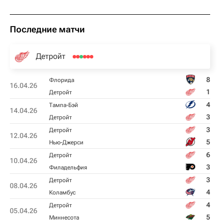
Последние матчи
Детройт
8
Флорида
16.04.26
1
Детройт
4
Тампа-Бэй
14.04.26
3
Детройт
3
Детройт
12.04.26
5
Нью-Джерси
6
Детройт
10.04.26
3
Филадельфия
3
Детройт
08.04.26
4
Коламбус
4
Детройт
05.04.26
5
Миннесота