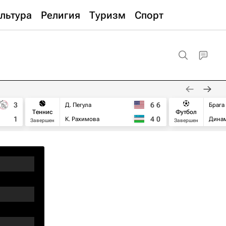
льтура
Религия
Туризм
Спорт
3
6
6
Д. Пегула
Брага
Теннис
Футбол
1
4
0
К. Рахимова
Дина
Завершен
Завершен