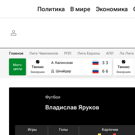
Политика
В мире
Экономика
Главное
Лига Чемпионов
РПЛ
Лига Европы
АПЛ
Ла Лига
3
3
А. Калинская
Матч-
Теннис
Теннис
центр
6
6
Д. Шнайдер
Завершен
Завершен
Футбол
Владислав Яруков
Игры
Голы
Карточки