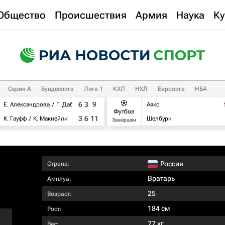
Общество
Происшествия
Армия
Наука
Ку
Серия А
Бундеслига
Лига 1
КХЛ
НХЛ
Евролига
НБА
6
3
9
Е. Александрова
Г. Дабровски
Аякс
Футбол
3
6
11
К. Гауфф
К. Макнейли
Шелбурн
Завершен
Россия
Страна:
Вратарь
Амплуа:
25
Возраст:
184 см
Рост:
77 кг
Вес: