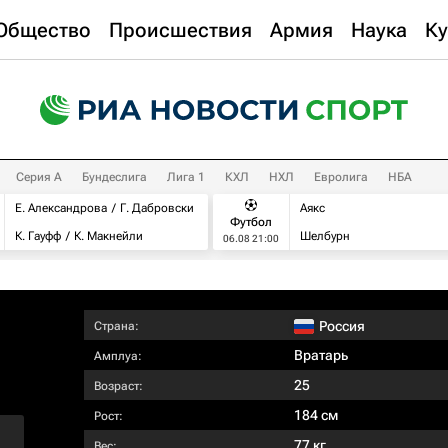
Общество
Происшествия
Армия
Наука
Ку
Серия А
Бундеслига
Лига 1
КХЛ
НХЛ
Евролига
НБА
Е. Александрова
Г. Дабровски
Аякс
Футбол
К. Гауфф
К. Макнейли
Шелбурн
06.08 21:00
Россия
Страна:
Вратарь
Амплуа:
25
Возраст:
184 см
Рост:
77 кг
Вес: