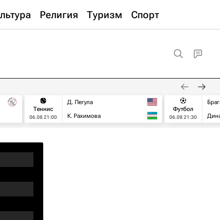
льтура
Религия
Туризм
Спорт
Д. Пегула
Браг
Теннис
Футбол
К. Рахимова
Дин
06.08 21:00
06.08 21:30