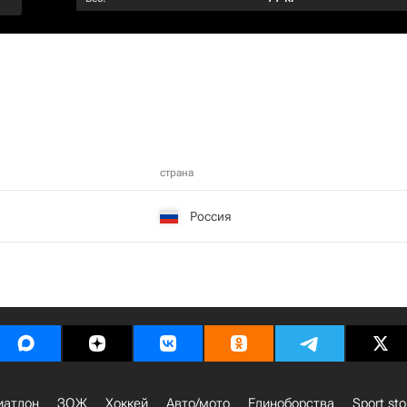
страна
Россия
иатлон
ЗОЖ
Хоккей
Авто/мото
Единоборства
Sport sto