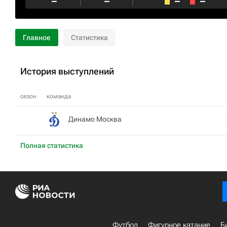
–
–
–
–
Главное
Статистика
История выступлений
сезон
команда
Динамо Москва
Полная статистика
Футбол
Фигурное катание
Б