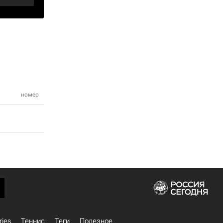
номер
ries
Теннис
Теги
Полезное