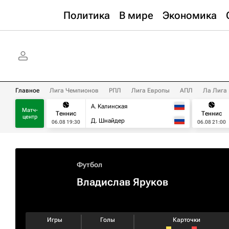
Политика
В мире
Экономика
Главное
Лига Чемпионов
РПЛ
Лига Европы
АПЛ
Ла Лига
А. Калинская
Матч-
Теннис
Теннис
центр
Д. Шнайдер
06.08 19:30
06.08 21:00
Футбол
Владислав Яруков
Игры
Голы
Карточки