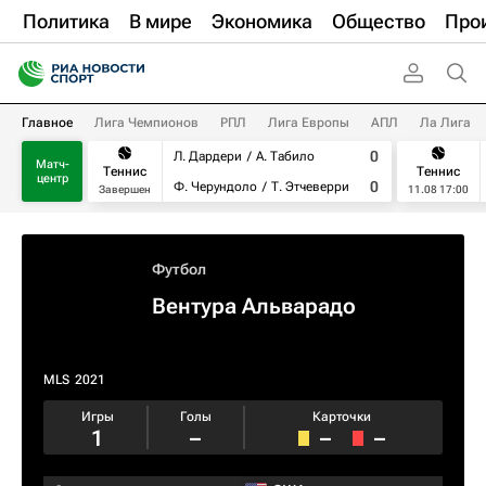
Политика
В мире
Экономика
Общество
Про
Главное
Лига Чемпионов
РПЛ
Лига Европы
АПЛ
Ла Лига
0
Л. Дардери
А. Табило
Матч-
Теннис
Теннис
центр
0
Ф. Черундоло
Т. Этчеверри
Завершен
11.08 17:00
Футбол
Вентура Альварадо
MLS
2021
Игры
Голы
Карточки
1
–
–
–