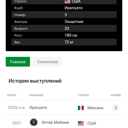
США
Страна:
Ирапуато
Клуб:
3
Номер:
Защитник
Амплуа:
33
Возраст:
180 см
Рост:
72 кг
Вес:
Главное
Статистика
История выступлений
сезон
команда
страна
номер
2025/ н.в.
Ирапуато
Мексика
3
Интер Майами
2021
США