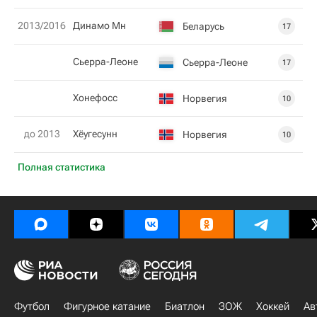
2013/2016
Динамо Мн
Беларусь
17
Сьерра-Леоне
Сьерра-Леоне
17
Хонефосс
Норвегия
10
до 2013
Хёугесунн
Норвегия
10
Полная статистика
Футбол
Фигурное катание
Биатлон
ЗОЖ
Хоккей
Ав