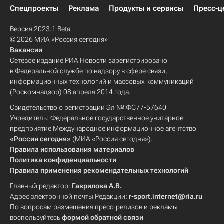
Спецпроекты
Реклама
Продукты и сервисы
Пресс-ц
Версия 2023.1 Beta
© 2026 МИА «Россия сегодня»
Вакансии
Сетевое издание РИА Новости зарегистрировано
в Федеральной службе по надзору в сфере связи,
информационных технологий и массовых коммуникаций
(Роскомнадзор) 08 апреля 2014 года.
Свидетельство о регистрации Эл № ФС77-57640
Учредитель: Федеральное государственное унитарное
предприятие Международное информационное агентство
«Россия сегодня»
(МИА «Россия сегодня»).
Правила использования материалов
Политика конфиденциальности
Правила применения рекомендательных технологий
Главный редактор:
Гаврилова А.В.
Адрес электронной почты Редакции:
r-sport.internet@ria.ru
По вопросам размещения пресс-релизов и рекламы
воспользуйтесь
формой обратной связи