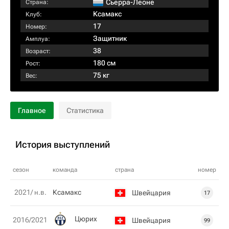
Сьерра-Леоне
Страна:
Ксамакс
Клуб:
17
Номер:
Защитник
Амплуа:
38
Возраст:
180 см
Рост:
75 кг
Вес:
Главное
Статистика
История выступлений
сезон
команда
страна
номер
2021/ н.в.
Ксамакс
Швейцария
17
Цюрих
2016/2021
Швейцария
99