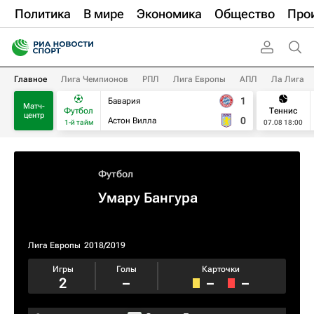
Политика
В мире
Экономика
Общество
Про
Главное
Лига Чемпионов
РПЛ
Лига Европы
АПЛ
Ла Лига
1
Бавария
Матч-
Футбол
Теннис
центр
0
Астон Вилла
1-й тайм
07.08 18:00
Футбол
Умару Бангура
Лига Европы
2018/2019
Игры
Голы
Карточки
2
–
–
–