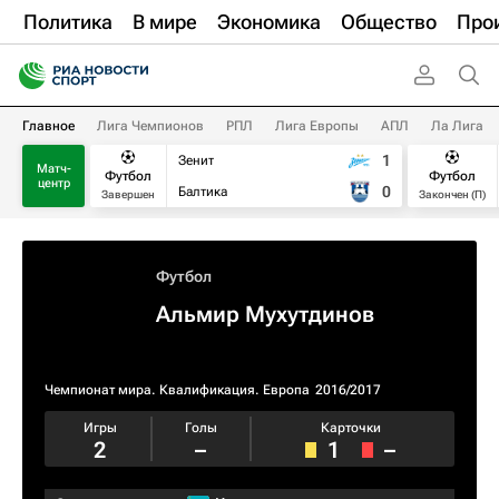
Политика
В мире
Экономика
Общество
Про
Главное
Лига Чемпионов
РПЛ
Лига Европы
АПЛ
Ла Лига
1
Зенит
Матч-
Футбол
Футбол
центр
0
Балтика
Завершен
Закончен (П)
Футбол
Альмир Мухутдинов
Чемпионат мира. Квалификация. Европа
2016/2017
Игры
Голы
Карточки
2
–
1
–