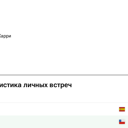
Харри
тистика личных встреч