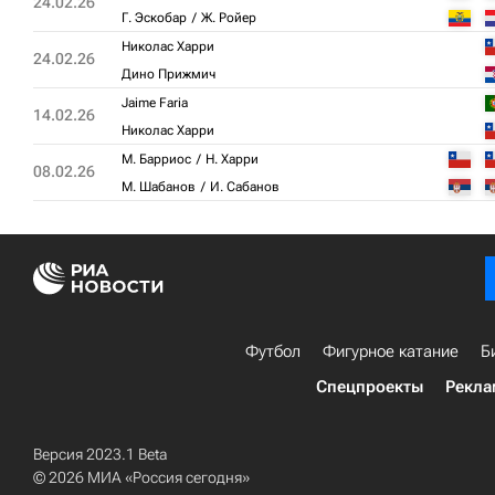
24.02.26
Г. Эскобар
Ж. Ройер
Николас Харри
24.02.26
Дино Прижмич
Jaime Faria
14.02.26
Николас Харри
М. Барриос
Н. Харри
08.02.26
М. Шабанов
И. Сабанов
Футбол
Фигурное катание
Б
Спецпроекты
Рекла
Версия 2023.1 Beta
© 2026 МИА «Россия сегодня»