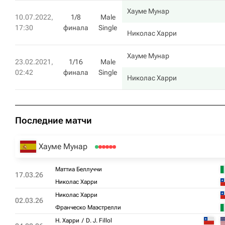
Хауме Мунар
10.07.2022,
1/8
Male
17:30
финала
Single
Николас Харри
Хауме Мунар
23.02.2021,
1/16
Male
02:42
финала
Single
Николас Харри
Последние матчи
Хауме Мунар
Маттиа Беллуччи
17.03.26
Николас Харри
Николас Харри
02.03.26
Франческо Маэстрелли
Н. Харри
D. J. Fillol