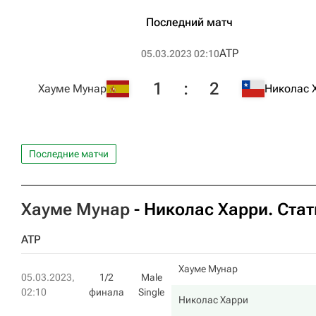
Последний матч
ATP
05.03.2023 02:10
1
:
2
Хауме Мунар
Николас 
Последние матчи
Хауме Мунар
-
Николас Харри
. Ста
ATP
Хауме Мунар
05.03.2023,
1/2
Male
02:10
финала
Single
Николас Харри