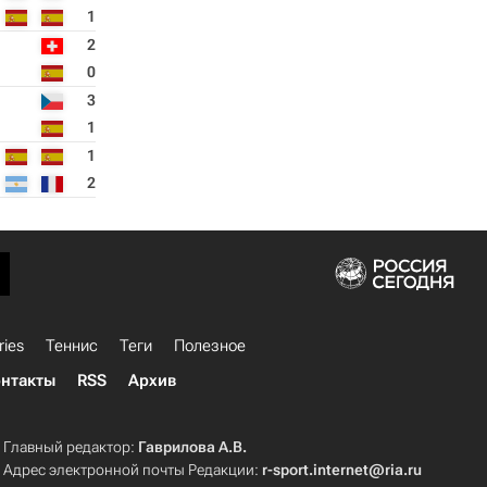
1
2
0
3
1
1
2
ries
Теннис
Теги
Полезное
нтакты
RSS
Архив
Главный редактор:
Гаврилова А.В.
Адрес электронной почты Редакции:
r-sport.internet@ria.ru