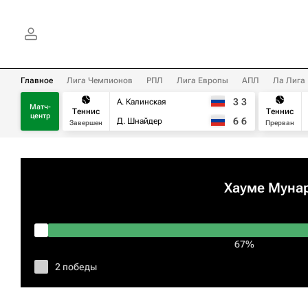
Главное
Лига Чемпионов
РПЛ
Лига Европы
АПЛ
Ла Лига
3
3
А. Калинская
Матч-
Теннис
Теннис
центр
6
6
Д. Шнайдер
Завершен
Прерван
Хауме Муна
67%
2 победы