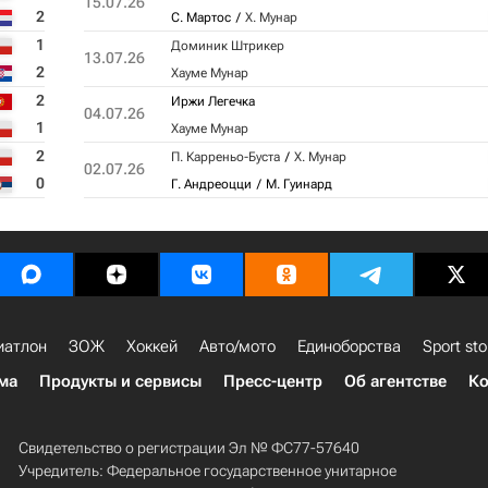
15.07.26
2
С. Мартос
Х. Мунар
1
Доминик Штрикер
13.07.26
2
Хауме Мунар
2
Иржи Легечка
04.07.26
1
Хауме Мунар
2
П. Карреньо-Буста
Х. Мунар
02.07.26
0
Г. Андреоцци
М. Гуинард
иатлон
ЗОЖ
Хоккей
Авто/мото
Единоборства
Sport sto
ма
Продукты и сервисы
Пресс-центр
Об агентстве
Ко
Свидетельство о регистрации Эл № ФС77-57640
Учредитель: Федеральное государственное унитарное