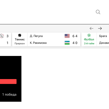
3
6
4
Д. Пегула
Брага
Теннис
Футбол
1
4
0
К. Рахимова
Динам
Прерван
2-й тайм
1 победа