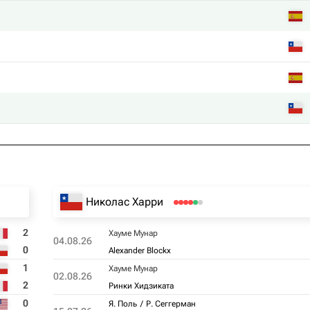
Николас Харри
2
Хауме Мунар
04.08.26
0
Alexander Blockx
1
Хауме Мунар
02.08.26
2
Ринки Хидзиката
0
Я. Поль
Р. Сеггерман