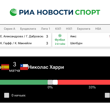
Серия А
Бундеслига
Лига 1
КХЛ
НХЛ
Евролига
НБА
3
Е. Александрова
Г. Дабровски
Аякс
Футбол
3
К. Гауфф
К. Макнейли
Шелбурн
2-й тайм
3
р
Николас Харри
матча
0%
33%
0 ничьих