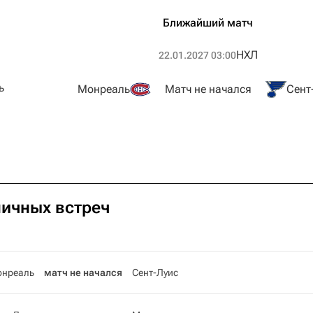
Ближайший матч
НХЛ
22.01.2027 03:00
ь
Монреаль
Матч не начался
Сент
личных встреч
нреаль
матч не начался
Сент-Луис