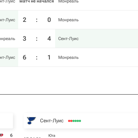
нт-Луис
матч не начался
Монреаль
2
:
0
нт-Луис
Монреаль
3
:
4
нреаль
Сент-Луис
6
:
1
нт-Луис
Монреаль
Сент-Луис
6
Юта