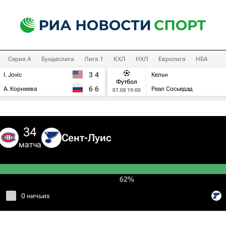
Серия А
Бундеслига
Лига 1
КХЛ
НХЛ
Евролига
НБА
3
4
I. Jovic
Кельн
Футбол
6
6
А. Корнеева
Реал Сосьедад
07.08 19:00
34
Сент-Луис
матча
62%
0 ничьих