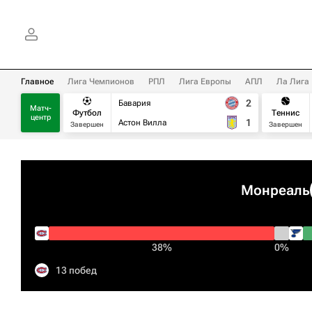
Главное
Лига Чемпионов
РПЛ
Лига Европы
АПЛ
Ла Лига
2
Бавария
Матч-
Футбол
Теннис
центр
1
Астон Вилла
Завершен
Завершен
Монреаль
38%
0%
13 побед