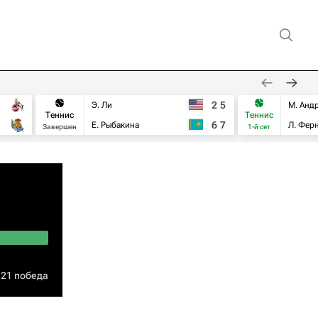
2
5
Э. Ли
М. Анд
Теннис
Теннис
6
7
Е. Рыбакина
Л. Фер
Завершен
1-й сет
21 победа