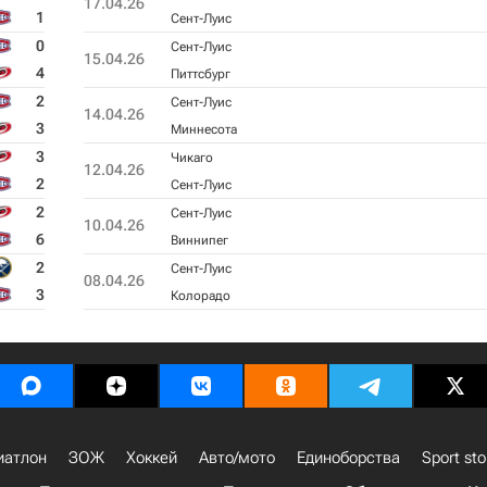
17.04.26
1
Сент-Луис
0
Сент-Луис
15.04.26
4
Питтсбург
2
Сент-Луис
14.04.26
3
Миннесота
3
Чикаго
12.04.26
2
Сент-Луис
2
Сент-Луис
10.04.26
6
Виннипег
2
Сент-Луис
08.04.26
3
Колорадо
иатлон
ЗОЖ
Хоккей
Авто/мото
Единоборства
Sport sto