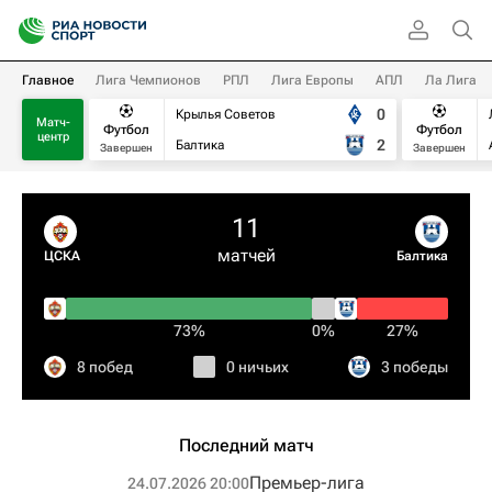
Главное
Лига Чемпионов
РПЛ
Лига Европы
АПЛ
Ла Лига
0
Крылья Советов
Матч-
Футбол
Футбол
центр
2
Балтика
Завершен
Завершен
11
матчей
ЦСКА
Балтика
73%
0%
27%
8 побед
0 ничьих
3 победы
Последний матч
Премьер-лига
24.07.2026 20:00